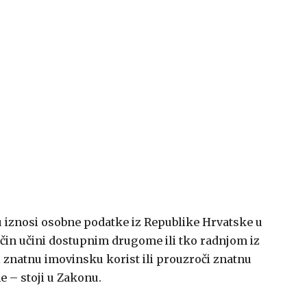
 iznosi osobne podatke iz Republike Hrvatske u
 način učini dostupnim drugome ili tko radnjom iz
i znatnu imovinsku korist ili prouzroči znatnu
e – stoji u Zakonu.