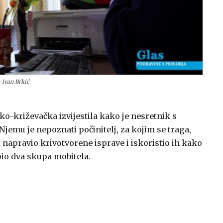
: Ivan Brkić
ko-križevačka izvijestila kako je nesretnik s
emu je nepoznati počinitelj, za kojim se traga,
napravio krivotvorene isprave i iskoristio ih kako
pio dva skupa mobitela.