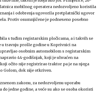
đe ime, takvih je ideja bilo još. Primjerice, 26-
elatnica mobilnog operatera nedozvoljeno koristila
znanja i odobrenja ugovorila pretplatnički ugovor
tela. Protiv osumnjičene je podneseno posebno
ila s tuđim registarskim pločicama, a i takvih se
 u travnju prošle godine u Koprivnici na
je upravljao osobnim automobilom s registarskim
napravio 44-godišnjak, koji je uhvaćen na
oji očito nije registrirao traktor pa je na njega
ko Golom, dok nije otkriven.
Kaznenom zakonu, za nedozvoljenu uporabu
 do jedne godine, a veće su ako se osoba okoristi