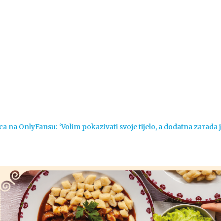
Vijesti
Život
Sport
Crna k
ca na OnlyFansu: ‘Volim pokazivati svoje tijelo, a dodatna zarada 