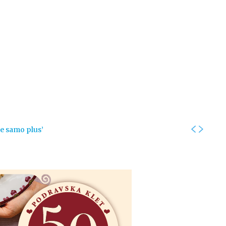
Kolumne
Intervjui
Kultura
ronika
Fotogalerije
Promo
je samo plus’