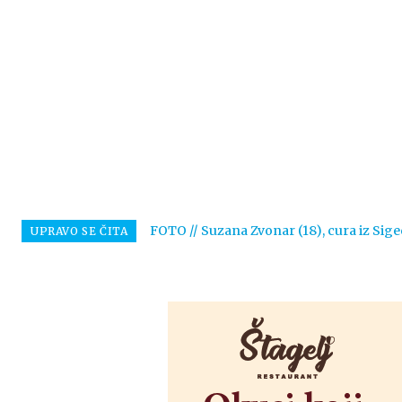
FOTO // Suzana Zvonar (18), cura iz Sige
UPRAVO SE ČITA