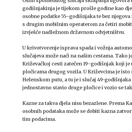
Osim spomenutog slučaja sklapanja ugovora u tu
godišnjakinja je tijekom prošle godine kao dj
osobne podatke 55–godišnjaka te bez njegova 
s drugim mobilnim operaterom za četiri mobi
izvješće nadležnom državnom odvjetništvu.
U krivotvorenje isprava spada i vožnja automob
slučajeva može naći na našim cestama. Tako je
Križevačkoj cesti zatečen 19–godišnjak koji 
pločicama drugog vozila. U Križevcima je isto 
Helenskom putu, a tu je i slučaj 49-godišnjaka k
jednostavno stavio druge pločice i vozio se ta
Kazne za takva djela nisu bezazlene. Prema 
osobnih podataka može se dobiti kazna zatvora
tim podacima.