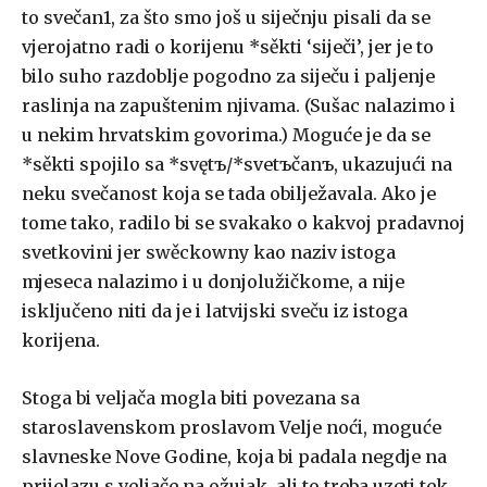
to svečan1, za što smo još u siječnju pisali da se
vjerojatno radi o korijenu *sěkti ‘siječi’, jer je to
bilo suho razdoblje pogodno za siječu i paljenje
raslinja na zapuštenim njivama. (Sušac nalazimo i
u nekim hrvatskim govorima.) Moguće je da se
*sěkti spojilo sa *svętъ/*svetъčanъ, ukazujući na
neku svečanost koja se tada obilježavala. Ako je
tome tako, radilo bi se svakako o kakvoj pradavnoj
svetkovini jer swěckowny kao naziv istoga
mjeseca nalazimo i u donjolužičkome, a nije
isključeno niti da je i latvijski sveču iz istoga
korijena.
Stoga bi veljača mogla biti povezana sa
staroslavenskom proslavom Velje noći, moguće
slavneske Nove Godine, koja bi padala negdje na
prijelazu s veljače na ožujak, ali to treba uzeti tek