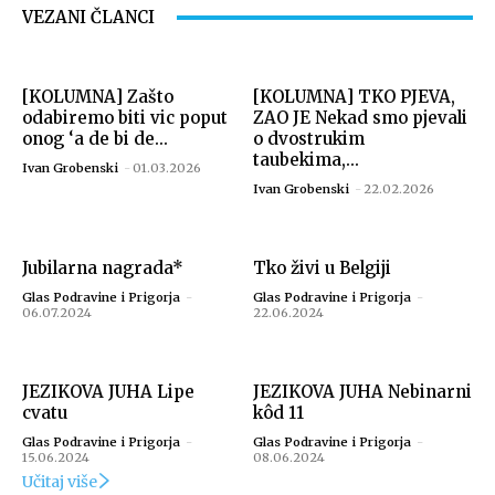
VEZANI ČLANCI
[KOLUMNA] Zašto
[KOLUMNA] TKO PJEVA,
odabiremo biti vic poput
ZAO JE Nekad smo pjevali
onog ‘a de bi de...
o dvostrukim
taubekima,...
Ivan Grobenski
-
01.03.2026
Ivan Grobenski
-
22.02.2026
Jubilarna nagrada*
Tko živi u Belgiji
Glas Podravine i Prigorja
-
Glas Podravine i Prigorja
-
06.07.2024
22.06.2024
JEZIKOVA JUHA Lipe
JEZIKOVA JUHA Nebinarni
cvatu
kôd 11
Glas Podravine i Prigorja
-
Glas Podravine i Prigorja
-
15.06.2024
08.06.2024
Učitaj više