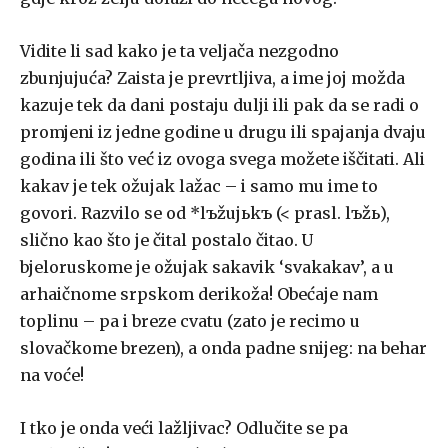
Vidite li sad kako je ta veljača nezgodno
zbunjujuća? Zaista je prevrtljiva, a ime joj možda
kazuje tek da dani postaju dulji ili pak da se radi o
promjeni iz jedne godine u drugu ili spajanja dvaju
godina ili što već iz ovoga svega možete iščitati. Ali
kakav je tek ožujak lažac – i samo mu ime to
govori. Razvilo se od *lъžujьkъ (< prasl. lъžь),
slično kao što je čital postalo čitao. U
bjeloruskome je ožujak sakavik ‘svakakav’, a u
arhaičnome srpskom derikoža! Obećaje nam
toplinu – pa i breze cvatu (zato je recimo u
slovačkome brezen), a onda padne snijeg: na behar
na voće!
I tko je onda veći lažljivac? Odlučite se pa