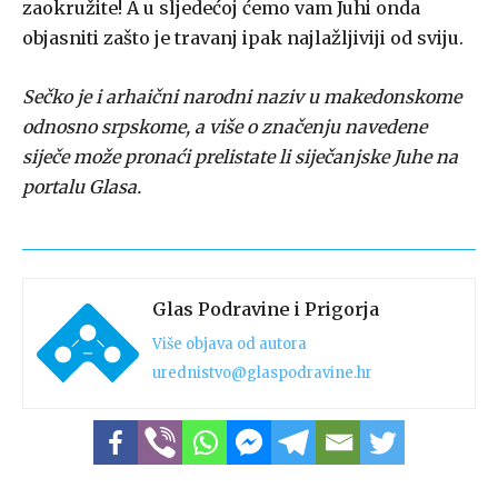
zaokružite! A u sljedećoj ćemo vam Juhi onda
objasniti zašto je travanj ipak najlažljiviji od sviju.
Sečko je i arhaični narodni naziv u makedonskome
odnosno srpskome, a više o značenju navedene
siječe može pronaći prelistate li siječanjske Juhe na
portalu Glasa.
Glas Podravine i Prigorja
Više objava od autora
urednistvo@glaspodravine.hr