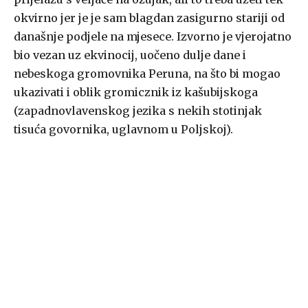
okvirno jer je je sam blagdan zasigurno stariji od
današnje podjele na mjesece. Izvorno je vjerojatno
bio vezan uz ekvinocij, uočeno dulje dane i
nebeskoga gromovnika Peruna, na što bi mogao
ukazivati i oblik gromicznik iz kašubijskoga
(zapadnovlavenskog jezika s nekih stotinjak
tisuća govornika, uglavnom u Poljskoj).