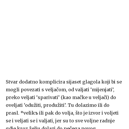
Stvar dodatno komplicira sijaset glagola koji bi se
mogli povezati s veljačom, od valjati ‘mijenjati’,
preko veljati ‘sparivati’ (kao mačke u veljači) do
oveljati ‘odužiti, produžiti’. Tu dolazimo ili do
prasl. *velikъ ili pak do volja, što je izvor i voljeti
se i veljati se i valjati, jer su to sve voljne radnje
gdje kroz želju dolazi do nečega novog.