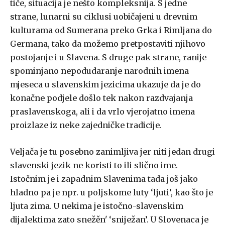
tiče, situacija je nešto kompleksnija. S jedne
strane, lunarni su ciklusi uobičajeni u drevnim
kulturama od Sumerana preko Grka i Rimljana do
Germana, tako da možemo pretpostaviti njihovo
postojanje i u Slavena. S druge pak strane, ranije
spominjano nepodudaranje narodnih imena
mjeseca u slavenskim jezicima ukazuje da je do
konačne podjele došlo tek nakon razdvajanja
praslavenskoga, ali i da vrlo vjerojatno imena
proizlaze iz neke zajedničke tradicije.
Veljača je tu posebno zanimljiva jer niti jedan drugi
slavenski jezik ne koristi to ili slično ime.
Istočnim je i zapadnim Slavenima tada još jako
hladno pa je npr. u poljskome luty ‘ljuti’, kao što je
ljuta zima. U nekima je istočno-slavenskim
dijalektima zato snežěnʹ ‘sniježan’. U Slovenaca je