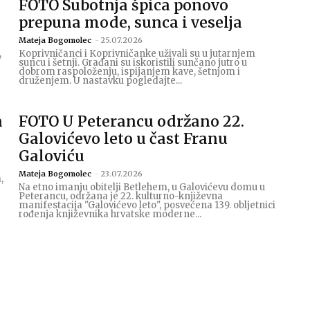
FOTO Subotnja špica ponovo
prepuna mode, sunca i veselja
Mateja Bogomolec
-
25.07.2026
,
Koprivničanci i Koprivničanke uživali su u jutarnjem
e
suncu i šetnji. Građani su iskoristili sunčano jutro u
dobrom raspoloženju, ispijanjem kave, šetnjom i
druženjem. U nastavku pogledajte...
a
FOTO U Peterancu održano 22.
Galovićevo leto u čast Franu
Galoviću
Mateja Bogomolec
-
23.07.2026
,
Na etno imanju obitelji Betlehem, u Galovićevu domu u
Peterancu, održana je 22. kulturno-književna
manifestacija "Galovićevo leto", posvećena 139. obljetnici
rođenja književnika hrvatske moderne...