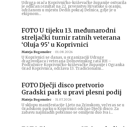
Udruga orača Koprivničko-križevačke županije ostvarila
je odličan rezultat na 22. prvenstvu Hrvatske u oranju,
održanom u mjestu Dedin pokraj Delnica, gdje je u
ekipnom...
FOTO U tijeku 13. međunarodni
streljački turnir ratnih veterana
‘Oluja 95’ u Koprivnici
Mateja Bogomolec
-
01.08.2026
U Koprivnici se danas, u organizaciji Udruge
dragovoljaca i veterana Domovinskog rata RH –
Podružnice Koprivničko-križevačke županije i Ogranka
Grad Koprivnica, održava 13. Tradicionalni...
FOTO Dječji disco pretvorio
Gradski park u pravi plesni podij
Mateja Bogomolec
-
31.07.2026
U sklopu manifestacije Ljeto na Zrinskom, večeras se u
Gradskom parku u Koprivnici održao Dječji disco. Za
zabavu najmlađih pobrinuo se omiljeni duo Iva i...