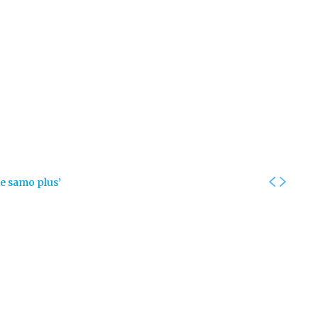
Kolumne
Intervjui
Kultura
ronika
Fotogalerije
Promo
je samo plus’