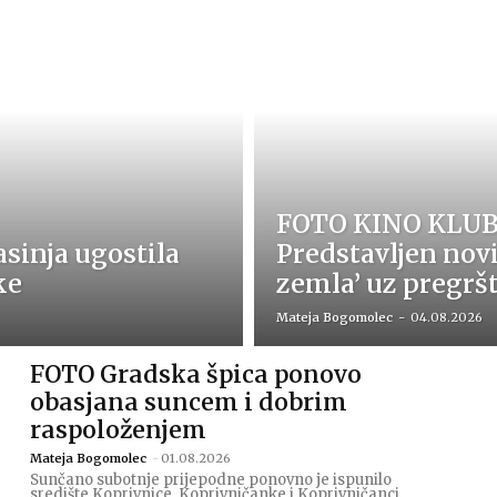
FOTO KINO KLUB
sinja ugostila
Predstavljen nov
ke
zemla’ uz pregršt 
Mateja Bogomolec
-
04.08.2026
FOTO Gradska špica ponovo
obasjana suncem i dobrim
raspoloženjem
Mateja Bogomolec
-
01.08.2026
Sunčano subotnje prijepodne ponovno je ispunilo
središte Koprivnice. Koprivničanke i Koprivničanci