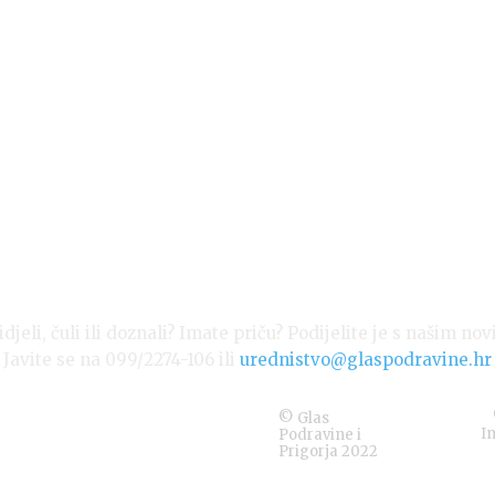
djeli, čuli ili doznali? Imate priču? Podijelite je s našim nov
Javite se na 099/2274-106 ili
urednistvo@glaspodravine.hr
© Glas
I
Podravine i
Prigorja 2022