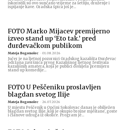
iskoristili su ovo sunčano vrijeme za šetnju, druženje i
ispijanje kave. Gradska špica još je...
FOTO Marko Mijacev premijerno
izveo stand up ‘Eto tak.’ pred
đurđevačkom publikom
Mateja Bogomolec
-
01.08.2026
Jučer je na ljetnoj pozornici Gradskog kazališta Đurđevac
održana završnica prvog Kazališnog ljetnog festivala
kazališnih amatera, koja je publici donijela premijeru
stand up komedije...
FOTO U Peščeniku proslavljen
blagdan svetog Ilije
Mateja Bogomolec
-
26.07.2026
U mjestu Peščenik u Općini Sokolovac danas je obilježen
blagdan svetog Ilije, koji je okupio brojne mještane, goste
i članove udruga iz okolice. Program je...