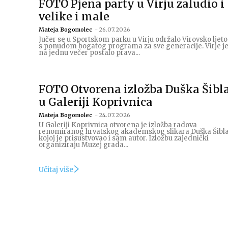
FOTO Pjena party u Virju zaludio i
velike i male
Mateja Bogomolec
-
26.07.2026
Jučer se u Sportskom parku u Virju održalo Virovsko ljeto
s ponudom bogatog programa za sve generacije. Virje j
na jednu večer postalo prava...
FOTO Otvorena izložba Duška Šibl
u Galeriji Koprivnica
Mateja Bogomolec
-
24.07.2026
U Galeriji Koprivnica otvorena je izložba radova
renomiranog hrvatskog akademskog slikara Duška Šibla
kojoj je prisustvovao i sam autor. Izložbu zajednički
organiziraju Muzej grada...
Učitaj više