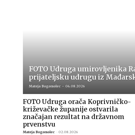
FOTO Udruga umirovljenika Ra
prijateljsku udrugu iz Mađars
Mateja Bogomolec
-
04.08.2026
FOTO Udruga orača Koprivničko-
križevačke županije ostvarila
značajan rezultat na državnom
prvenstvu
Mateja Bogomolec
-
02.08.2026