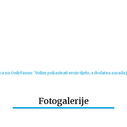
Vijesti
Život
Sport
Crna k
ca na OnlyFansu: ‘Volim pokazivati svoje tijelo, a dodatna zarada 
Fotogalerije