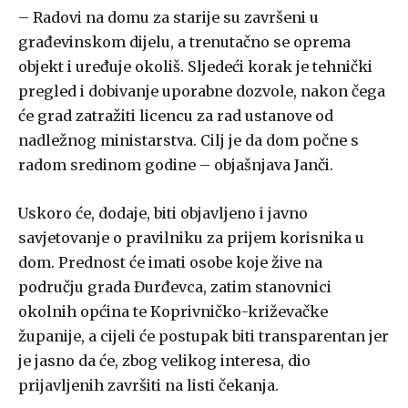
– Radovi na domu za starije su završeni u
građevinskom dijelu, a trenutačno se oprema
objekt i uređuje okoliš. Sljedeći korak je tehnički
pregled i dobivanje uporabne dozvole, nakon čega
će grad zatražiti licencu za rad ustanove od
nadležnog ministarstva. Cilj je da dom počne s
radom sredinom godine – objašnjava Janči.
Uskoro će, dodaje, biti objavljeno i javno
savjetovanje o pravilniku za prijem korisnika u
dom. Prednost će imati osobe koje žive na
području grada Đurđevca, zatim stanovnici
okolnih općina te Koprivničko-križevačke
županije, a cijeli će postupak biti transparentan jer
je jasno da će, zbog velikog interesa, dio
prijavljenih završiti na listi čekanja.