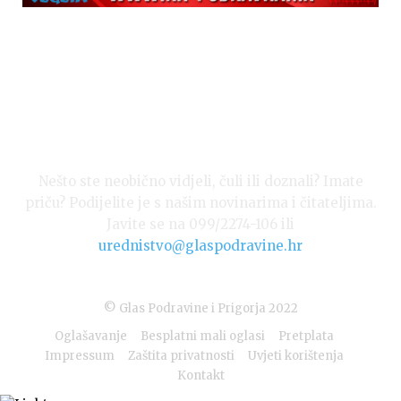
Nešto ste neobično vidjeli, čuli ili doznali? Imate
priču? Podijelite je s našim novinarima i čitateljima.
Javite se na 099/2274-106 ili
urednistvo@glaspodravine.hr
© Glas Podravine i Prigorja 2022
Oglašavanje
Besplatni mali oglasi
Pretplata
Impressum
Zaštita privatnosti
Uvjeti korištenja
Kontakt