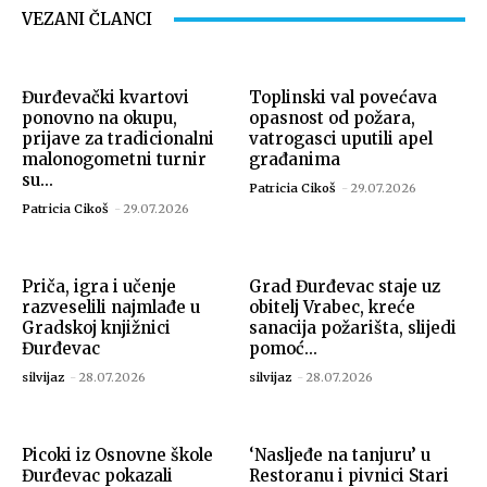
VEZANI ČLANCI
Đurđevački kvartovi
Toplinski val povećava
ponovno na okupu,
opasnost od požara,
prijave za tradicionalni
vatrogasci uputili apel
malonogometni turnir
građanima
su...
Patricia Cikoš
-
29.07.2026
Patricia Cikoš
-
29.07.2026
Priča, igra i učenje
Grad Đurđevac staje uz
razveselili najmlađe u
obitelj Vrabec, kreće
Gradskoj knjižnici
sanacija požarišta, slijedi
Đurđevac
pomoć...
silvijaz
-
28.07.2026
silvijaz
-
28.07.2026
Picoki iz Osnovne škole
‘Nasljeđe na tanjuru’ u
Đurđevac pokazali
Restoranu i pivnici Stari