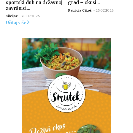
sportski duh na državnoj
grad – okusi...
završnici...
Patricia Cikoš
-
25.07.2026
silvijaz
-
28.07.2026
Učitaj više