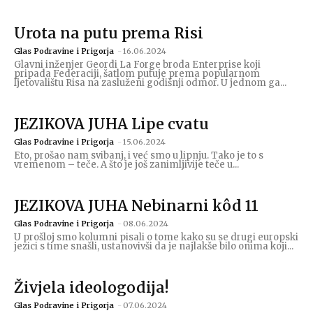
Urota na putu prema Risi
Glas Podravine i Prigorja
-
16.06.2024
Glavni inženjer Geordi La Forge broda Enterprise koji
pripada Federaciji, šatlom putuje prema popularnom
ljetovalištu Risa na zasluženi godišnji odmor. U jednom ga...
JEZIKOVA JUHA Lipe cvatu
Glas Podravine i Prigorja
-
15.06.2024
Eto, prošao nam svibanj, i već smo u lipnju. Tako je to s
vremenom – teče. A što je još zanimljivije teče u...
JEZIKOVA JUHA Nebinarni kôd 11
Glas Podravine i Prigorja
-
08.06.2024
U prošloj smo kolumni pisali o tome kako su se drugi europski
jezici s time snašli, ustanovivši da je najlakše bilo onima koji...
Živjela ideologodija!
Glas Podravine i Prigorja
-
07.06.2024