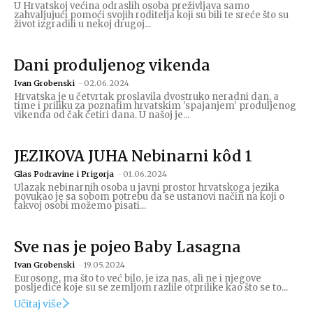
U Hrvatskoj većina odraslih osoba preživljava samo
zahvaljujući pomoći svojih roditelja koji su bili te sreće što su
život izgradili u nekoj drugoj...
Dani produljenog vikenda
Ivan Grobenski
-
02.06.2024
Hrvatska je u četvrtak proslavila dvostruko neradni dan, a
time i priliku za poznatim hrvatskim 'spajanjem' produljenog
vikenda od čak četiri dana. U našoj je...
JEZIKOVA JUHA Nebinarni kôd 1
Glas Podravine i Prigorja
-
01.06.2024
Ulazak nebinarnih osoba u javni prostor hrvatskoga jezika
povukao je sa sobom potrebu da se ustanovi način na koji o
takvoj osobi možemo pisati...
Sve nas je pojeo Baby Lasagna
Ivan Grobenski
-
19.05.2024
Eurosong, ma što to već bilo, je iza nas, ali ne i njegove
posljedice koje su se zemljom razlile otprilike kao što se to...
Učitaj više