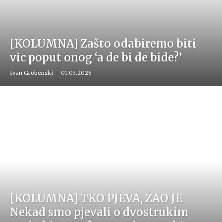
[KOLUMNA] Zašto odabiremo biti
vic poput onog ‘a de bi de bide?’
Ivan Grobenski
-
01.03.2026
[KOLUMNA] TKO PJEVA, ZAO JE
Nekad smo pjevali o dvostrukim