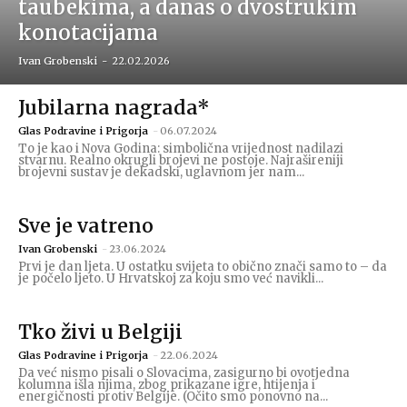
taubekima, a danas o dvostrukim
konotacijama
Ivan Grobenski
-
22.02.2026
Jubilarna nagrada*
Glas Podravine i Prigorja
-
06.07.2024
To je kao i Nova Godina: simbolična vrijednost nadilazi
stvarnu. Realno okrugli brojevi ne postoje. Najrašireniji
brojevni sustav je dekadski, uglavnom jer nam...
Sve je vatreno
Ivan Grobenski
-
23.06.2024
Prvi je dan ljeta. U ostatku svijeta to obično znači samo to – da
je počelo ljeto. U Hrvatskoj za koju smo već navikli...
Tko živi u Belgiji
Glas Podravine i Prigorja
-
22.06.2024
Da već nismo pisali o Slovacima, zasigurno bi ovotjedna
kolumna išla njima, zbog prikazane igre, htijenja i
energičnosti protiv Belgije. (Očito smo ponovno na...