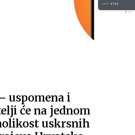
a – uspomena i
itelji će na jednom
nolikost uskrsnih