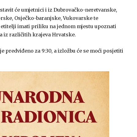
tavit će umjetnici i iz Dubrovačko-neretvanske,
rske, Osječko-baranjske, Vukovarske te
titelji imati priliku na jednom mjestu upoznati
 iz različitih krajeva Hrvatske.
e predviđeno za 9:30, a izložbu će se moći posjetiti