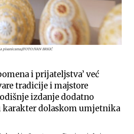
ja pisanicama//FOTO:IVAN BRKIĆ
omena i prijateljstva’ već
re tradicije i majstore
godišnje izdanje dodatno
i karakter dolaskom umjetnika