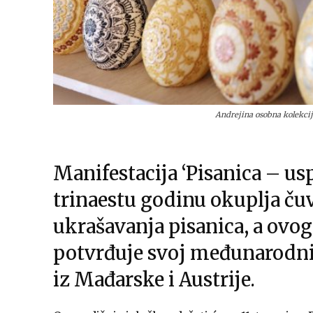
Andrejina osobna kolekci
Manifestacija ‘Pisanica – usp
trinaestu godinu okuplja čuva
ukrašavanja pisanica, a ovo
potvrđuje svoj međunarodn
iz Mađarske i Austrije.