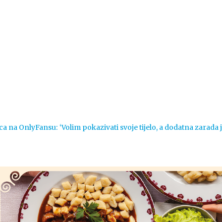
Vijesti
Život
Sport
Crna k
ca na OnlyFansu: ‘Volim pokazivati svoje tijelo, a dodatna zarada 