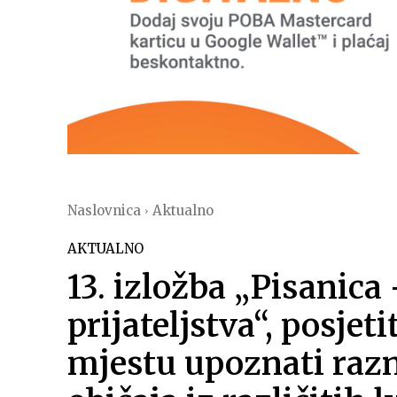
Naslovnica
Aktualno
AKTUALNO
13. izložba „Pisanic
prijateljstva“, posjet
mjestu upoznati raz