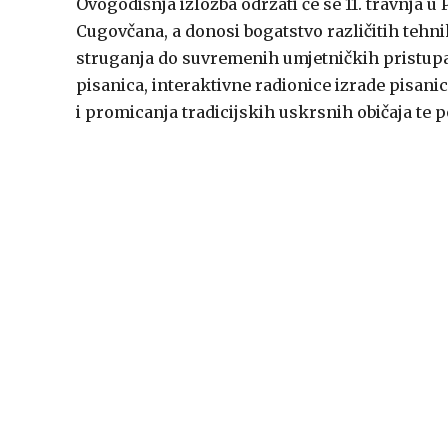
Ovogodišnja izložba održati će se 11. travnja
Cugovčana, a donosi bogatstvo različitih tehn
struganja do suvremenih umjetničkih pristupa
pisanica, interaktivne radionice izrade pisan
i promicanja tradicijskih uskrsnih običaja te p