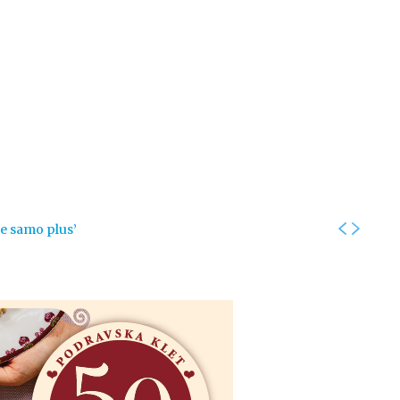
Kolumne
Intervjui
Kultura
ronika
Fotogalerije
Promo
je samo plus’