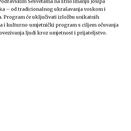
 u Podravskim Sesvetama na Etno imanju Josipa
ika – od tradicionalnog ukrašavanja voskom i
. Program će uključivati izložbu unikatnih
ica i kulturno-umjetnički program s ciljem očuvanja
ovezivanja ljudi kroz umjetnost i prijateljstvo.