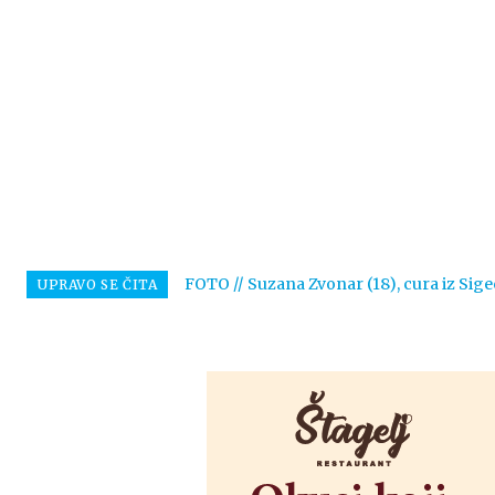
FOTO // Suzana Zvonar (18), cura iz Sige
UPRAVO SE ČITA