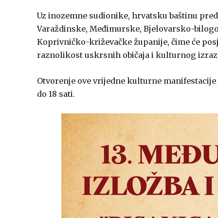
Uz inozemne sudionike, hrvatsku baštinu preds
Varaždinske, Međimurske, Bjelovarsko-bilogo
Koprivničko-križevačke županije, čime će posje
raznolikost uskrsnih običaja i kulturnog izraza
Otvorenje ove vrijedne kulturne manifestacije j
do 18 sati.