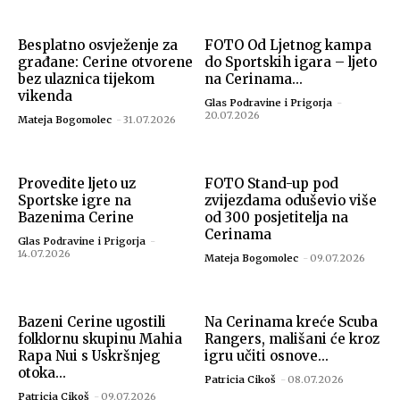
Besplatno osvježenje za
FOTO Od Ljetnog kampa
građane: Cerine otvorene
do Sportskih igara – ljeto
bez ulaznica tijekom
na Cerinama...
vikenda
Glas Podravine i Prigorja
-
20.07.2026
Mateja Bogomolec
-
31.07.2026
Provedite ljeto uz
FOTO Stand-up pod
Sportske igre na
zvijezdama oduševio više
Bazenima Cerine
od 300 posjetitelja na
Cerinama
Glas Podravine i Prigorja
-
14.07.2026
Mateja Bogomolec
-
09.07.2026
Bazeni Cerine ugostili
Na Cerinama kreće Scuba
folklornu skupinu Mahia
Rangers, mališani će kroz
Rapa Nui s Uskršnjeg
igru učiti osnove...
otoka...
Patricia Cikoš
-
08.07.2026
Patricia Cikoš
-
09.07.2026