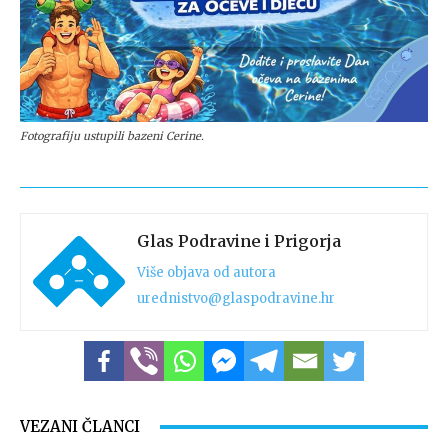
Fotografiju ustupili bazeni Cerine.
Glas Podravine i Prigorja
Više objava od autora
urednistvo@glaspodravine.hr
VEZANI ČLANCI