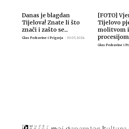
Danas je blagdan
[FOTO] Vjer
Tijelova! Znate li što
Tijelovo p
znači i zašto se...
molitvom 
procesijom
Glas Podravine i Prigorja
-
30.05.2024
Glas Podravine i Pr