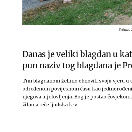
Snimio 
Danas je veliki blagdan u ka
pun naziv tog blagdana je Pre
Tim blagdanom želimo obnoviti svoju vjeru u o
određenom povijesnom času kao jedinorođeni 
njegova utjelovljenja. Bog je postao čovjekom
žilama teče ljudska krv.