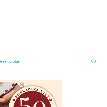
Kolumne
Intervjui
Kultura
ronika
Fotogalerije
Promo
je samo plus’