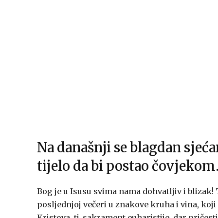
Na današnji se blagdan sjeć
tijelo da bi postao čovjekom
Bog je u Isusu svima nama dohvatljiv i blizak! 
posljednjoj večeri u znakove kruha i vina, koji
Kristova, tj. sakrament euharistije, dar pričes