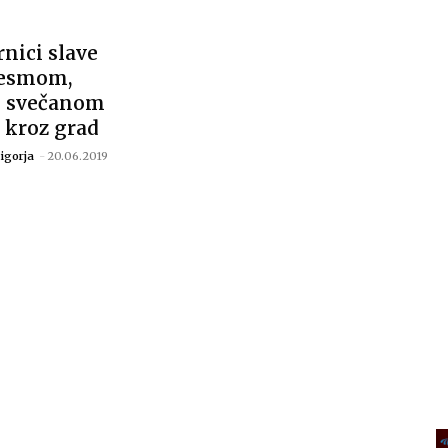
nici slave
jesmom,
i svečanom
 kroz grad
igorja
-
20.06.2019