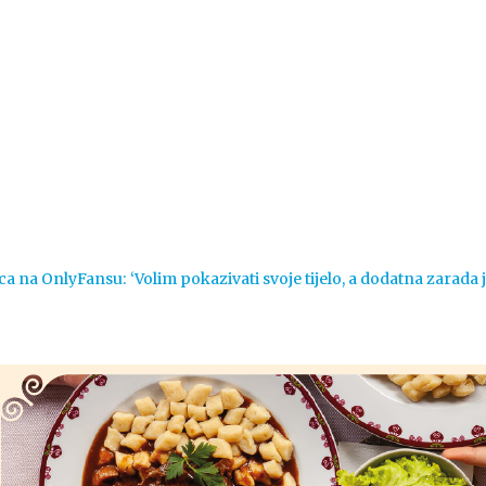
Vijesti
Život
Sport
Crna k
ca na OnlyFansu: ‘Volim pokazivati svoje tijelo, a dodatna zarada 