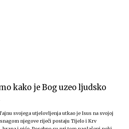
amo kako je Bog uzeo ljudsko
.
Tajnu svojega utjelovljenja utkao je Isus na svojoj
 snagom njegove riječi postaju Tijelo i Krv
ti, hrana i piće. Posebno su pri tom naglašeni neki