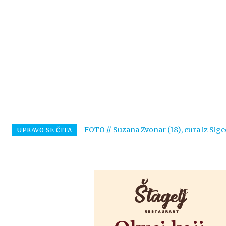
FOTO // Suzana Zvonar (18), cura iz Sige
UPRAVO SE ČITA