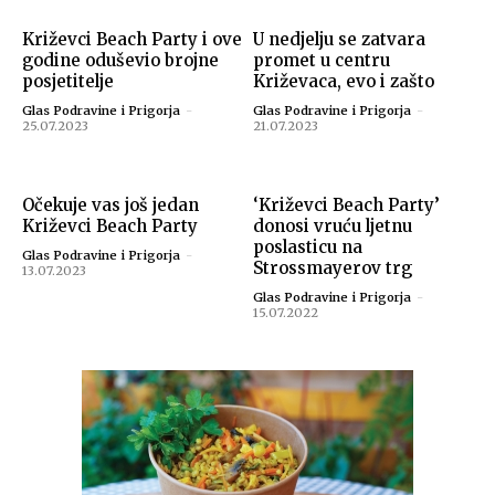
Križevci Beach Party i ove
U nedjelju se zatvara
godine oduševio brojne
promet u centru
posjetitelje
Križevaca, evo i zašto
Glas Podravine i Prigorja
-
Glas Podravine i Prigorja
-
25.07.2023
21.07.2023
Očekuje vas još jedan
‘Križevci Beach Party’
Križevci Beach Party
donosi vruću ljetnu
poslasticu na
Glas Podravine i Prigorja
-
Strossmayerov trg
13.07.2023
Glas Podravine i Prigorja
-
15.07.2022