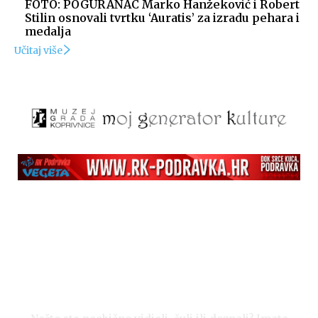
FOTO: POGURANAC Marko Hanžeković i Robert
Stilin osnovali tvrtku ‘Auratis’ za izradu pehara i
medalja
Učitaj više