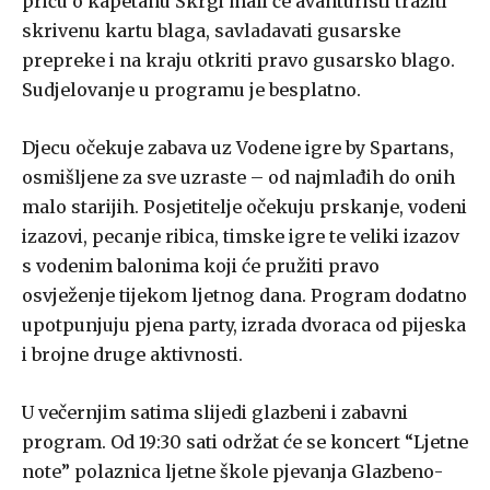
priču o kapetanu Škrgi mali će avanturisti tražiti
skrivenu kartu blaga, savladavati gusarske
prepreke i na kraju otkriti pravo gusarsko blago.
Sudjelovanje u programu je besplatno.
Djecu očekuje zabava uz Vodene igre by Spartans,
osmišljene za sve uzraste – od najmlađih do onih
malo starijih. Posjetitelje očekuju prskanje, vodeni
izazovi, pecanje ribica, timske igre te veliki izazov
s vodenim balonima koji će pružiti pravo
osvježenje tijekom ljetnog dana. Program dodatno
upotpunjuju pjena party, izrada dvoraca od pijeska
i brojne druge aktivnosti.
U večernjim satima slijedi glazbeni i zabavni
program. Od 19:30 sati održat će se koncert “Ljetne
note” polaznica ljetne škole pjevanja Glazbeno-