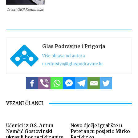
Izvor: GKP Komunalac
Glas Podravine i Prigorja
Više objava od autora
urednistvo@glaspodravine.hr
VEZANI ČLANCI
Učenici iz O.Š. Antun
Novo dječje igralište u
Nemčić Gostovinski
Peterancu posjetio Mirko
ukrasili bor recikliranim
Reciklirko