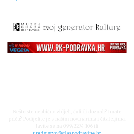
Nešto ste neobično vidjeli, čuli ili doznali? Imate
priču? Podijelite je s našim novinarima i čitateljima.
Javite se na 099/2274-106 ili
urednistvo@glaspodravine.hr