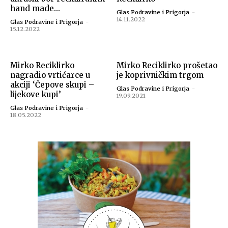
hand made...
Glas Podravine i Prigorja
-
14.11.2022
Glas Podravine i Prigorja
-
15.12.2022
Mirko Reciklirko
Mirko Reciklirko prošetao
nagradio vrtićarce u
je koprivničkim trgom
akciji ‘Čepove skupi –
Glas Podravine i Prigorja
-
lijekove kupi’
19.09.2021
Glas Podravine i Prigorja
-
18.05.2022