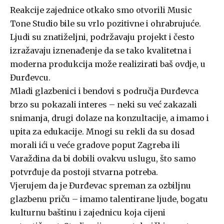
Reakcije zajednice otkako smo otvorili Music
Tone Studio bile su vrlo pozitivne i ohrabrujuće.
Ljudi su znatiželjni, podržavaju projekt i često
izražavaju iznenađenje da se tako kvalitetna i
moderna produkcija može realizirati baš ovdje, u
Đurđevcu.
Mladi glazbenici i bendovi s područja Đurđevca
brzo su pokazali interes – neki su već zakazali
snimanja, drugi dolaze na konzultacije, a imamo i
upita za edukacije. Mnogi su rekli da su dosad
morali ići u veće gradove poput Zagreba ili
Varaždina da bi dobili ovakvu uslugu, što samo
potvrđuje da postoji stvarna potreba.
Vjerujem da je Đurđevac spreman za ozbiljnu
glazbenu priču – imamo talentirane ljude, bogatu
kulturnu baštinu i zajednicu koja cijeni