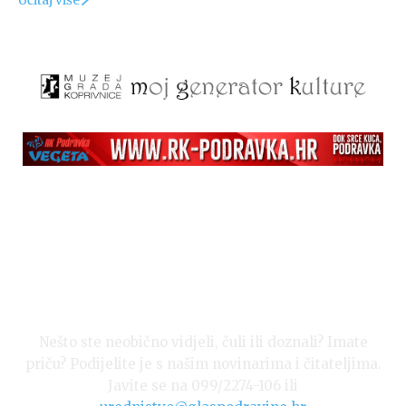
Nešto ste neobično vidjeli, čuli ili doznali? Imate
priču? Podijelite je s našim novinarima i čitateljima.
Javite se na 099/2274-106 ili