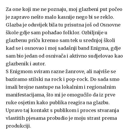
Za one koji me ne poznaju, moj glazbeni put počeo
je zapravo nešto malo kasnije nego bi se reklo.
Glazba je oduvijek bila tu prisutna još od Osnovne
škole gdje sam pohađao folklor. Ozbiljnije u
glazbenu priču krenuo sam tek u srednjoj školi
kad se i osnovao i moj sadašnji band Enigma, gdje
sam bio jedan od osnivača i aktivno sudjelovao kao
glazbenik i autor.
S Enigmom sviram razne žanrove, ali najviše se
baziramo stilski na rock i pop-rock. Do sada smo
imali brojne nastupe na lokalnim i regionalnim
manifestacijama, što mi je omogućilo da iz prve
ruke osjetim kako publika reagira na glazbu.
Upravo taj kontakt s publikom i proces stvaranja
vlastitih pjesama probudio je moju strast prema
produkciji.