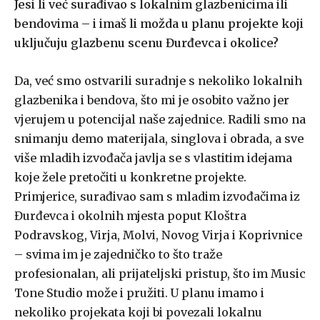
Jesi li već surađivao s lokalnim glazbenicima ili
bendovima – i imaš li možda u planu projekte koji
uključuju glazbenu scenu Đurđevca i okolice?
Da, već smo ostvarili suradnje s nekoliko lokalnih
glazbenika i bendova, što mi je osobito važno jer
vjerujem u potencijal naše zajednice. Radili smo na
snimanju demo materijala, singlova i obrada, a sve
više mladih izvođača javlja se s vlastitim idejama
koje žele pretočiti u konkretne projekte.
Primjerice, surađivao sam s mladim izvođačima iz
Đurđevca i okolnih mjesta poput Kloštra
Podravskog, Virja, Molvi, Novog Virja i Koprivnice
– svima im je zajedničko to što traže
profesionalan, ali prijateljski pristup, što im Music
Tone Studio može i pružiti. U planu imamo i
nekoliko projekata koji bi povezali lokalnu