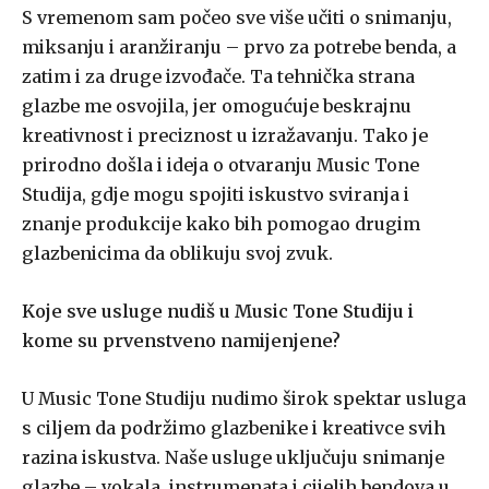
S vremenom sam počeo sve više učiti o snimanju,
miksanju i aranžiranju – prvo za potrebe benda, a
zatim i za druge izvođače. Ta tehnička strana
glazbe me osvojila, jer omogućuje beskrajnu
kreativnost i preciznost u izražavanju. Tako je
prirodno došla i ideja o otvaranju Music Tone
Studija, gdje mogu spojiti iskustvo sviranja i
znanje produkcije kako bih pomogao drugim
glazbenicima da oblikuju svoj zvuk.
Koje sve usluge nudiš u Music Tone Studiju i
kome su prvenstveno namijenjene?
U Music Tone Studiju nudimo širok spektar usluga
s ciljem da podržimo glazbenike i kreativce svih
razina iskustva. Naše usluge uključuju snimanje
glazbe – vokala, instrumenata i cijelih bendova u