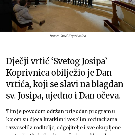
Izvor: Grad Koprivnica
Dječji vrtić ‘Svetog Josipa’
Koprivnica obilježio je Dan
vrtića, koji se slavi na blagdan
sv. Josipa, ujedno i Dan očeva.
Tim je povodom održan prigodan program u
kojem su djeca kratkim i veselim recitacijama
razveselila roditelje, odgojitelje i sve okupljene