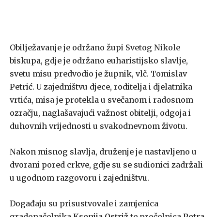
Obilježavanje je održano župi Svetog Nikole
biskupa, gdje je održano euharistijsko slavlje,
svetu misu predvodio je župnik, vlč. Tomislav
Petrić. U zajedništvu djece, roditelja i djelatnika
vrtića, misa je protekla u svečanom i radosnom
ozračju, naglašavajući važnost obitelji, odgoja i
duhovnih vrijednosti u svakodnevnom životu.
Nakon misnog slavlja, druženje je nastavljeno u
dvorani pored crkve, gdje su se sudionici zadržali
u ugodnom razgovoru i zajedništvu.
Događaju su prisustvovale i zamjenica
gradonačelnika
Ksenija Ostriž
te pročelnica
Petra