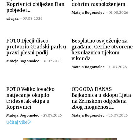
Koprivnici obilježen Dan
dobrim raspoloženjem
pobjede i...
Mateja Bogomolec
-
01.08.2026
silvijaz
-
03.08.2026
FOTO Dječji disco
Besplatno osvježenje za
Izvor: Grad Koprivnica
pretvorio Gradski park u
građane: Cerine otvorene
pravi plesni podij
bez ulaznica tijekom
vikenda
Mateja Bogomolec
-
31.07.2026
Mateja Bogomolec
-
31.07.2026
FOTO Veliko lovačko
ODGODA DANAS
natjecanje okupilo
Bajkaonica u sklopu Ljeta
tridesetak ekipa u
na Zrinskom odgođena
Koprivnici
zbog mogućnosti...
Mateja Bogomolec
-
27.07.2026
Mateja Bogomolec
-
26.07.2026
Učitaj više
Izvor: Grad Koprivnica