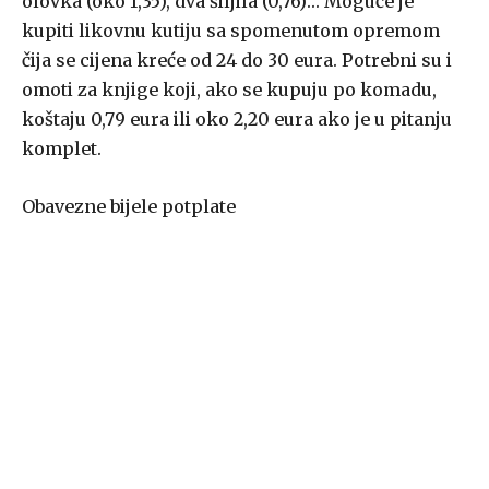
olovka (oko 1,35), dva šiljila (0,76)… Moguće je
kupiti likovnu kutiju sa spomenutom opremom
čija se cijena kreće od 24 do 30 eura. Potrebni su i
omoti za knjige koji, ako se kupuju po komadu,
koštaju 0,79 eura ili oko 2,20 eura ako je u pitanju
komplet.
Obavezne bijele potplate