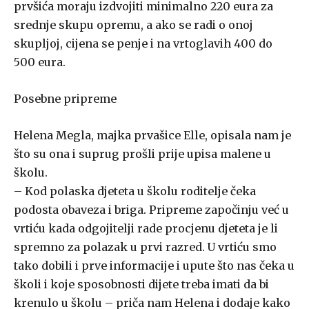
prvšića moraju izdvojiti minimalno 220 eura za
srednje skupu opremu, a ako se radi o onoj
skupljoj, cijena se penje i na vrtoglavih 400 do
500 eura.
Posebne pripreme
Helena Megla, majka prvašice Elle, opisala nam je
što su ona i suprug prošli prije upisa malene u
školu.
– Kod polaska djeteta u školu roditelje čeka
podosta obaveza i briga. Pripreme započinju već u
vrtiću kada odgojitelji rade procjenu djeteta je li
spremno za polazak u prvi razred. U vrtiću smo
tako dobili i prve informacije i upute što nas čeka u
školi i koje sposobnosti dijete treba imati da bi
krenulo u školu – priča nam Helena i dodaje kako