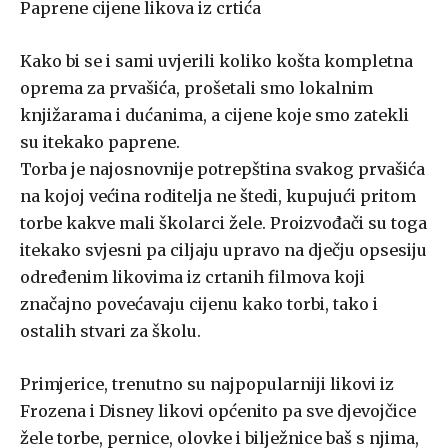
Paprene cijene likova iz crtića
Kako bi se i sami uvjerili koliko košta kompletna
oprema za prvašića, prošetali smo lokalnim
knjižarama i dućanima, a cijene koje smo zatekli
su itekako paprene.
Torba je najosnovnije potrepština svakog prvašića
na kojoj većina roditelja ne štedi, kupujući pritom
torbe kakve mali školarci žele. Proizvođači su toga
itekako svjesni pa ciljaju upravo na dječju opsesiju
određenim likovima iz crtanih filmova koji
značajno povećavaju cijenu kako torbi, tako i
ostalih stvari za školu.
Primjerice, trenutno su najpopularniji likovi iz
Frozena i Disney likovi općenito pa sve djevojčice
žele torbe, pernice, olovke i bilježnice baš s njima,