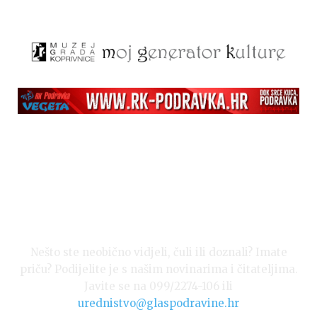
Nešto ste neobično vidjeli, čuli ili doznali? Imate
priču? Podijelite je s našim novinarima i čitateljima.
Javite se na 099/2274-106 ili
urednistvo@glaspodravine.hr