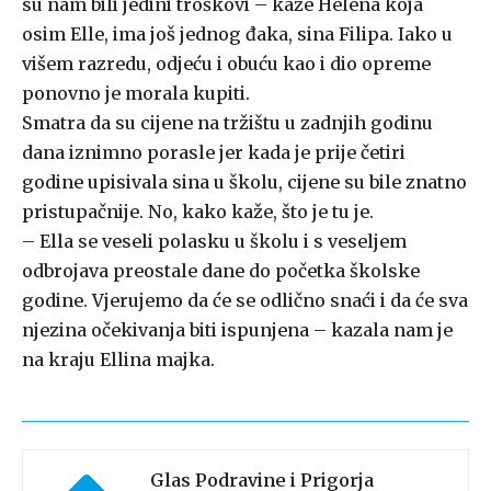
su nam bili jedini troškovi – kaže Helena koja
osim Elle, ima još jednog đaka, sina Filipa. Iako u
višem razredu, odjeću i obuću kao i dio opreme
ponovno je morala kupiti.
Smatra da su cijene na tržištu u zadnjih godinu
dana iznimno porasle jer kada je prije četiri
godine upisivala sina u školu, cijene su bile znatno
pristupačnije. No, kako kaže, što je tu je.
– Ella se veseli polasku u školu i s veseljem
odbrojava preostale dane do početka školske
godine. Vjerujemo da će se odlično snaći i da će sva
njezina očekivanja biti ispunjena – kazala nam je
na kraju Ellina majka.
Glas Podravine i Prigorja