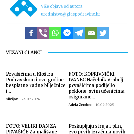
Više objava od autora
urednistvo@glaspodravine.hr
VEZANI ČLANCI
Prvašićima u Kloštru
FOTO: KOPRIVNIČKI
Podravskom i ove godine
IVANEC Načelnik Vrabelj
besplatne radne bilježnice
prvašićima podijelio
i...
poklone, svim učenicima
osigurane...
silvijaz
-
24.07.2026
Adela Zember
-
10.09.2025
FOTO: VELIKI DAN ZA
Poskupljuju struja i plin,
PRVAŠIĆE Za mališane
evo prvih izračuna novih