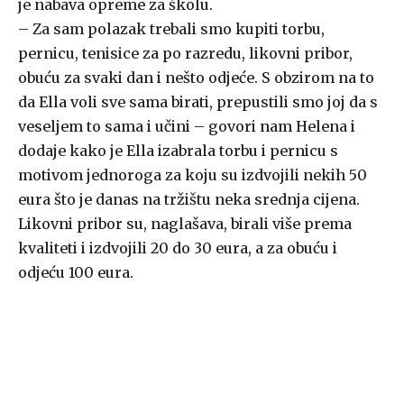
je nabava opreme za školu.
– Za sam polazak trebali smo kupiti torbu,
pernicu, tenisice za po razredu, likovni pribor,
obuću za svaki dan i nešto odjeće. S obzirom na to
da Ella voli sve sama birati, prepustili smo joj da s
veseljem to sama i učini – govori nam Helena i
dodaje kako je Ella izabrala torbu i pernicu s
motivom jednoroga za koju su izdvojili nekih 50
eura što je danas na tržištu neka srednja cijena.
Likovni pribor su, naglašava, birali više prema
kvaliteti i izdvojili 20 do 30 eura, a za obuću i
odjeću 100 eura.