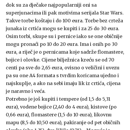
dok su za dječake najpopularniji oni sa
superjunacima ili pak motivima serijala Star Wars.
Takve torbe koštaju i do 100 eura. Torbe bez crteža
junaka iz crtića mogu se kupiti i za 25 do 30 eura.
Osim torbi, skupe su i pernice iako se one običnije
mogu pronaći po 10 do 20 eura. Ima i onih po 30
eura, a riječ je o pernicama koje sadrže flomastere,
bojice i olovke. Cijene bilježnica kreću se od 70
centi pa sve do 2,65 eura, ovisno o veličini i uvezu
pa su one A4 formata s tvrdim koricama ujedno i
najskuplje, a ako na sebi imaju lik iz crtića, cijena
je naravno i veća.
Potrebno je još kupiti i tempere (od 1,5 do 5,31
eura), vodene bojice (2,40 do 4 eura), kistove (po
0,66 eura), flomastere (1,5 do 10 eura), likovnu
mapu (8,5 do 10,50 eura), pakiranje od pet običnih