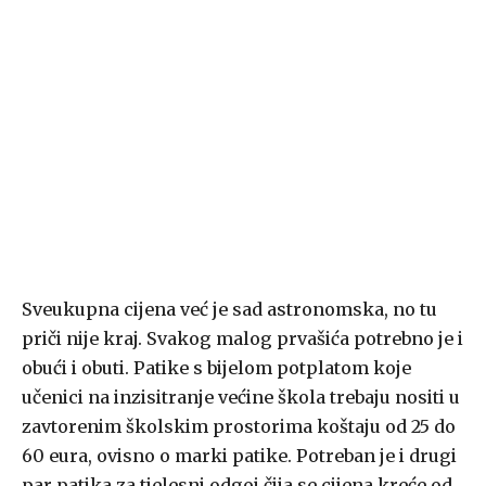
Sveukupna cijena već je sad astronomska, no tu
priči nije kraj. Svakog malog prvašića potrebno je i
obući i obuti. Patike s bijelom potplatom koje
učenici na inzisitranje većine škola trebaju nositi u
zavtorenim školskim prostorima koštaju od 25 do
60 eura, ovisno o marki patike. Potreban je i drugi
par patika za tjelesni odgoj čija se cijena kreće od