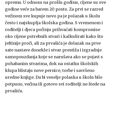
opremu. U odnosu na prošlu godinu, cijene su ove
godine veće za barem 20 posto. Za prvi se razred
većinom sve kupuje novo pa je polazak u školu
često i najskuplja školska godina. S vremenom i
roditelji i djeca počinju prihvaćati kompromise
oko cijene potrebnih stvari i kalkulirati kako što
jeftinije proći, ali za prvašića je dolazak na prve
sate nastave donekle i stvar prestiža i izgradnje
samopouzdanja koje se narušava ako se pojavi s
pohabanim stvarima, dok na ostatku školskih
klupa blistaju nove pernice, torbe i savršeno
uredne knjige. Da bi veselje polaska u školu bilo
potpuno, većina ili gotovo svi roditelji ne štede na
prvašiću.