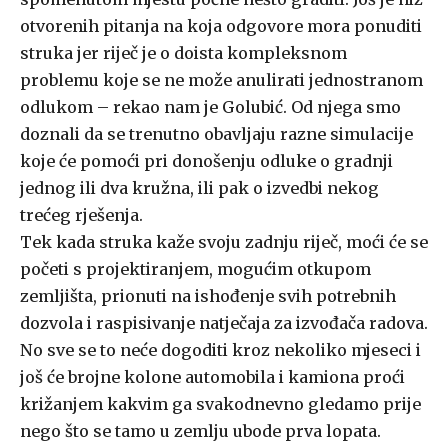
otvorenih pitanja na koja odgovore mora ponuditi
struka jer riječ je o doista kompleksnom
problemu koje se ne može anulirati jednostranom
odlukom – rekao nam je Golubić. Od njega smo
doznali da se trenutno obavljaju razne simulacije
koje će pomoći pri donošenju odluke o gradnji
jednog ili dva kružna, ili pak o izvedbi nekog
trećeg rješenja.
Tek kada struka kaže svoju zadnju riječ, moći će se
početi s projektiranjem, mogućim otkupom
zemljišta, prionuti na ishođenje svih potrebnih
dozvola i raspisivanje natječaja za izvođača radova.
No sve se to neće dogoditi kroz nekoliko mjeseci i
još će brojne kolone automobila i kamiona proći
križanjem kakvim ga svakodnevno gledamo prije
nego što se tamo u zemlju ubode prva lopata.