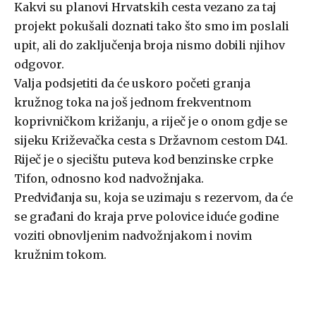
Kakvi su planovi Hrvatskih cesta vezano za taj
projekt pokušali doznati tako što smo im poslali
upit, ali do zaključenja broja nismo dobili njihov
odgovor.
Valja podsjetiti da će uskoro početi granja
kružnog toka na još jednom frekventnom
koprivničkom križanju, a riječ je o onom gdje se
sijeku Križevačka cesta s Državnom cestom D41.
Riječ je o sjecištu puteva kod benzinske crpke
Tifon, odnosno kod nadvožnjaka.
Predviđanja su, koja se uzimaju s rezervom, da će
se građani do kraja prve polovice iduće godine
voziti obnovljenim nadvožnjakom i novim
kružnim tokom.