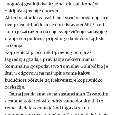
mogućoj gradnji dva kružna toka, ali konačni
zaključak još nije donesen.
Akteri sastanka zatražili su i stručna mišljenja, a u
ovu priču uključili su se i predstavnici MUP-a od
kojih je zatraženo da daju svoje viđenje sadašnjeg
stanja i da podnesu prijedlog o budućem izgledu
križanja.
Koprivnički pročelnik Upravnog odjela za
izgradnju grada, upravljanje nekretninama i
komunalno gospodarstvo Tomislav Golubić bio je
štur u odgovoru na naš upit o tome kakvu
budućnost očekuje najfrekventnije koprivničko
raskrižje.
– Istina jest da smo se na sastancima s Hrvatskim
cestama koje redovito održavamo dotaknuli i te
teme, ali daleko smo još od toga da se na
spomenutom mjestu počne nešto graditi. Još je niz