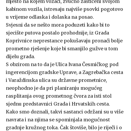
mjesto na kojem vozači, zvučno zaštićeni svojom
kabinom vozila, istresaju najviše psovki pogotovo
u vrijeme odlaska i dolaska na posao.
Svjesni da se nešto mora poduzeti kako bi to
sjecište putova postalo prohodnije, iz Grada
Koprivnice neprestance pokušavaju pronaći bolje
prometno rješenje koje bi smanjilo gužve u tom
dijelu grada.
S obzirom na to da je Ulica Ivana Česmičkog pod
ingerencijom gradske Uprave, a Zagrebačka cesta
i Varaždinska ulica su državne prometnice,
neophodno je da pri planiranju mogućeg
rasplitanja ovog prometnog čvora za isti stol
sjednu predstavnici Grada i Hrvatskih cesta.
Kako smo doznali, takvi sastanci održani su u više
navrata i na njima se spominjala mogućnost
gradnje kružnog toka. Čak štoviše, bilo je riječi i o