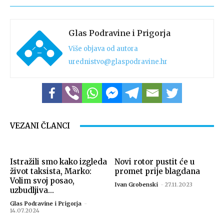
Glas Podravine i Prigorja
Više objava od autora
urednistvo@glaspodravine.hr
VEZANI ČLANCI
Istražili smo kako izgleda
Novi rotor pustit će u
život taksista, Marko:
promet prije blagdana
Volim svoj posao,
Ivan Grobenski
-
27.11.2023
uzbudljiva...
Glas Podravine i Prigorja
-
14.07.2024