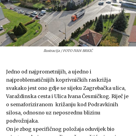
Ilustracija / FOTO IVAN BRKIĆ
Jedno od najprometnijih, a ujedno i
najproblematičnijih koprivničkih raskrižja
svakako jest ono gdje se sijeku Zagrebačka ulica,
Varaždinska cesta i Ulica Ivana Česmičkog. Riječ je
o semaforiziranom križanju kod Podravkinih
silosa, odnosno uz neposrednu blizinu
podvožnjaka.
On je zbog specifičnog položaja oduvijek bio