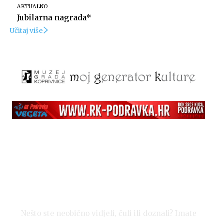
AKTUALNO
Jubilarna nagrada*
Učitaj više
Nešto ste neobično vidjeli, čuli ili doznali? Imate