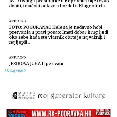
18+ / Uslugu prostitutke u Koprivnici nije teško
dobiti, imućniji odlaze u bordel u Klagenfurtu
AKTUALNO
FOTO: POGURANAC Helena je nedavno hobi
pretvorila u pravi posao: Imati dobar krug ljudi
oko sebe kada ste vlasnik obrta je najvažniji i
najljepši...
AKTUALNO
JEZIKOVA JUHA Lipe cvatu
Učitaj više