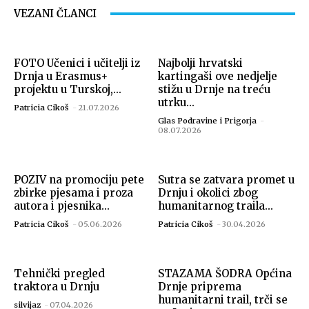
VEZANI ČLANCI
FOTO Učenici i učitelji iz
Najbolji hrvatski
Drnja u Erasmus+
kartingaši ove nedjelje
projektu u Turskoj,...
stižu u Drnje na treću
utrku...
Patricia Cikoš
-
21.07.2026
Glas Podravine i Prigorja
-
08.07.2026
POZIV na promociju pete
Sutra se zatvara promet u
zbirke pjesama i proza
Drnju i okolici zbog
autora i pjesnika...
humanitarnog traila...
Patricia Cikoš
-
05.06.2026
Patricia Cikoš
-
30.04.2026
Tehnički pregled
STAZAMA ŠODRA Općina
traktora u Drnju
Drnje priprema
humanitarni trail, trči se
silvijaz
-
07.04.2026