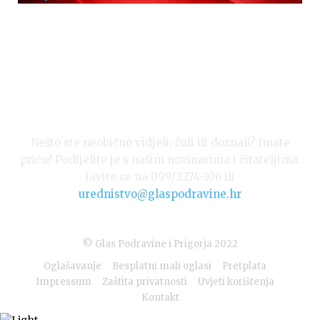
Nešto ste neobično vidjeli, čuli ili doznali? Imate
priču? Podijelite je s našim novinarima i čitateljima.
Javite se na 099/2274-106 ili
urednistvo@glaspodravine.hr
© Glas Podravine i Prigorja 2022
Oglašavanje
Besplatni mali oglasi
Pretplata
Impressum
Zaštita privatnosti
Uvjeti korištenja
Kontakt