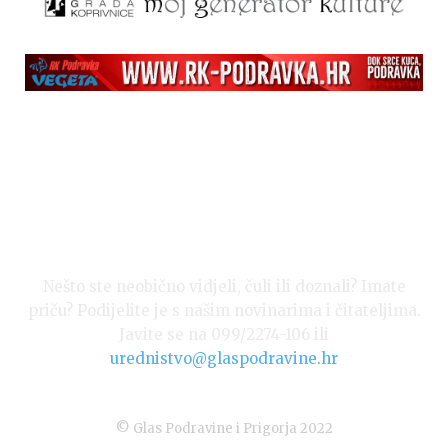
Nešto ste neobično vidjeli, čuli ili doznali? Imate
priču? Podijelite je s našim novinarima i čitateljima.
Javite se na 099/2274-106 ili
urednistvo@glaspodravine.hr
© Glas Podravine i Prigorja 2022