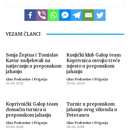
VEZANI ČLANCI
Sonja Žepina i Tomislav
Konjički klub Galop team
Kavur sudjelovali na
Koprivnica osvojio treće
natjecanju u preponskom
mjesto u preponskom
jahanju
jahanju
Glas Podravine i Prigorja
-
Glas Podravine i Prigorja
-
01.06.2021
30.06.2020
Koprivnički Galop team
Turnir u preponskom
domaćin turnira u
jahanju ovog vikenda u
preponskom jahanju
Peterancu
Glas Podravine i Prigorja
-
Glas Podravine i Prigorja
-
30.06.2018
28.06.2018