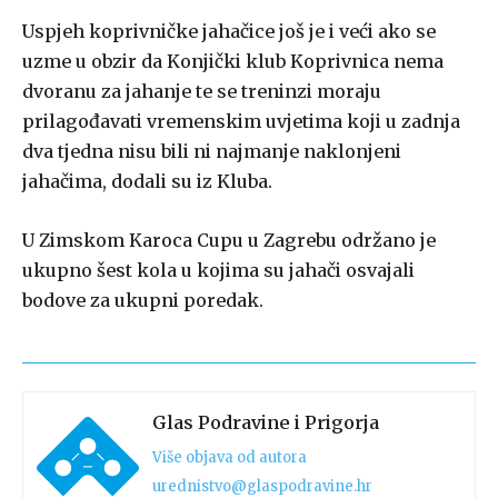
Uspjeh koprivničke jahačice još je i veći ako se
uzme u obzir da Konjički klub Koprivnica nema
dvoranu za jahanje te se treninzi moraju
prilagođavati vremenskim uvjetima koji u zadnja
dva tjedna nisu bili ni najmanje naklonjeni
jahačima, dodali su iz Kluba.
U Zimskom Karoca Cupu u Zagrebu održano je
ukupno šest kola u kojima su jahači osvajali
bodove za ukupni poredak.
Glas Podravine i Prigorja
Više objava od autora
urednistvo@glaspodravine.hr