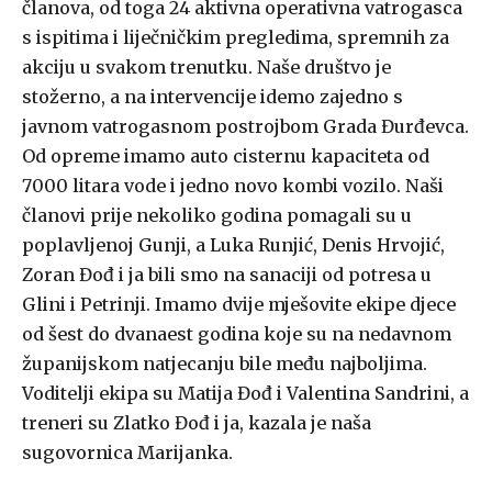
članova, od toga 24 aktivna operativna vatrogasca
s ispitima i liječničkim pregledima, spremnih za
akciju u svakom trenutku. Naše društvo je
stožerno, a na intervencije idemo zajedno s
javnom vatrogasnom postrojbom Grada Đurđevca.
Od opreme imamo auto cisternu kapaciteta od
7000 litara vode i jedno novo kombi vozilo. Naši
članovi prije nekoliko godina pomagali su u
poplavljenoj Gunji, a Luka Runjić, Denis Hrvojić,
Zoran Đođ i ja bili smo na sanaciji od potresa u
Glini i Petrinji. Imamo dvije mješovite ekipe djece
od šest do dvanaest godina koje su na nedavnom
županijskom natjecanju bile među najboljima.
Voditelji ekipa su Matija Đođ i Valentina Sandrini, a
treneri su Zlatko Đođ i ja, kazala je naša
sugovornica Marijanka.