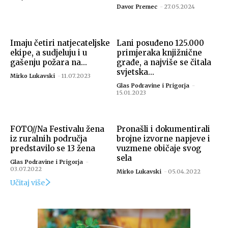
Davor Premec
-
27.05.2024
Imaju četiri natjecateljske
Lani posuđeno 125.000
ekipe, a sudjeluju i u
primjeraka knjižnične
gašenju požara na...
građe, a najviše se čitala
svjetska...
Mirko Lukavski
-
11.07.2023
Glas Podravine i Prigorja
-
15.01.2023
FOTO//Na Festivalu žena
Pronašli i dokumentirali
iz ruralnih područja
brojne izvorne napjeve i
predstavilo se 13 žena
vuzmene običaje svog
sela
Glas Podravine i Prigorja
-
03.07.2022
Mirko Lukavski
-
05.04.2022
Učitaj više