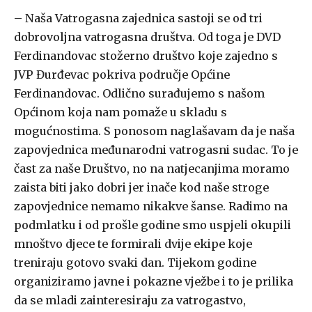
– Naša Vatrogasna zajednica sastoji se od tri
dobrovoljna vatrogasna društva. Od toga je DVD
Ferdinandovac stožerno društvo koje zajedno s
JVP Đurđevac pokriva područje Općine
Ferdinandovac. Odlično surađujemo s našom
Općinom koja nam pomaže u skladu s
mogućnostima. S ponosom naglašavam da je naša
zapovjednica međunarodni vatrogasni sudac. To je
čast za naše Društvo, no na natjecanjima moramo
zaista biti jako dobri jer inače kod naše stroge
zapovjednice nemamo nikakve šanse. Radimo na
podmlatku i od prošle godine smo uspjeli okupili
mnoštvo djece te formirali dvije ekipe koje
treniraju gotovo svaki dan. Tijekom godine
organiziramo javne i pokazne vježbe i to je prilika
da se mladi zainteresiraju za vatrogastvo,