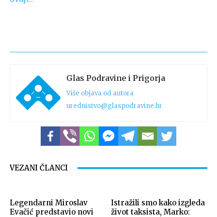
Glas Podravine i Prigorja
Više objava od autora
urednistvo@glaspodravine.hr
VEZANI ČLANCI
Legendarni Miroslav
Istražili smo kako izgleda
Evačić predstavio novi
život taksista, Marko: