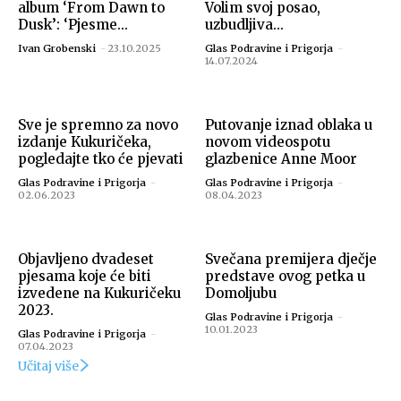
album ‘From Dawn to
Volim svoj posao,
Dusk’: ‘Pjesme...
uzbudljiva...
Ivan Grobenski
-
23.10.2025
Glas Podravine i Prigorja
-
14.07.2024
Sve je spremno za novo
Putovanje iznad oblaka u
izdanje Kukuričeka,
novom videospotu
pogledajte tko će pjevati
glazbenice Anne Moor
Glas Podravine i Prigorja
-
Glas Podravine i Prigorja
-
02.06.2023
08.04.2023
Objavljeno dvadeset
Svečana premijera dječje
pjesama koje će biti
predstave ovog petka u
izvedene na Kukuričeku
Domoljubu
2023.
Glas Podravine i Prigorja
-
10.01.2023
Glas Podravine i Prigorja
-
07.04.2023
Učitaj više