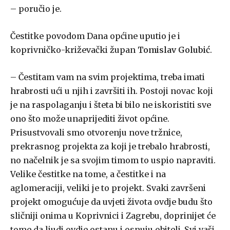
– poručio je.
Čestitke povodom Dana općine uputio je i
koprivničko-križevački župan
Tomislav Golubić
.
– Čestitam vam na svim projektima, treba imati
hrabrosti ući u njih i završiti ih. Postoji novac koji
je na raspolaganju i šteta bi bilo ne iskoristiti sve
ono što može unaprijediti život općine.
Prisustvovali smo otvorenju nove tržnice,
prekrasnog projekta za koji je trebalo hrabrosti,
no načelnik je sa svojim timom to uspio napraviti.
Velike čestitke na tome, a čestitke i na
aglomeraciji, veliki je to projekt. Svaki završeni
projekt omogućuje da uvjeti života ovdje budu što
sličniji onima u Koprivnici i Zagrebu, doprinijet će
tome da ljudi ovdje ostanu i osnuju obitelj. Svi vaši