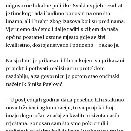
odgovorne lokalne politike. Svaki uspjeh rezultat
je timskog rada i budimo ponosni na ono što
imamo, ali i hrabri zbog izazova koji su pred nama.
Vjerujemo da ćemo i dalje raditi s ciljem da naša
općina postane i ostane mjesto gdje se živi
kvalitetno, dostojanstveno i ponosno – rekao je.
Na sjednici je prikazan i film u kojem su prikazani
projekti i pothvati realizirani u proteklom
razdoblju, a za govornicu je potom stao općinski
načelnik
Siniša Pavlović
.
– U posljednjih godinu dana posebno bih istaknuo
novu tržnicu i aglomeraciju, to su projekti koji
imaju dugoročan značaj za kvalitetu života naših
mještana. Ponosan sam što smo pokrenuli i