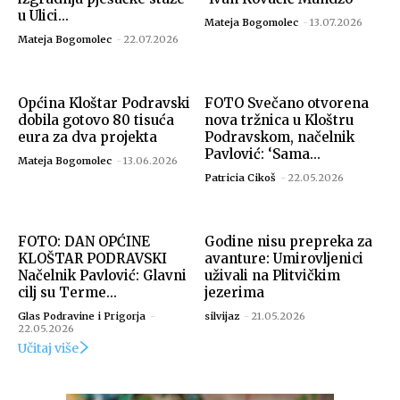
u Ulici...
Mateja Bogomolec
-
13.07.2026
Mateja Bogomolec
-
22.07.2026
Općina Kloštar Podravski
FOTO Svečano otvorena
Snimio Dino Šef.
dobila gotovo 80 tisuća
nova tržnica u Kloštru
eura za dva projekta
Podravskom, načelnik
Pavlović: ‘Sama...
Mateja Bogomolec
-
13.06.2026
Patricia Cikoš
-
22.05.2026
FOTO: DAN OPĆINE
Godine nisu prepreka za
KLOŠTAR PODRAVSKI
avanture: Umirovljenici
Načelnik Pavlović: Glavni
uživali na Plitvičkim
cilj su Terme...
jezerima
Glas Podravine i Prigorja
-
silvijaz
-
21.05.2026
22.05.2026
Snimio Dino Šef.
Učitaj više