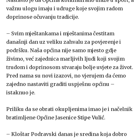
Nastavio je da Općina kontinuirano ulaže u sport, a
važnu ulogu imaju i udruge koje svojim radom
doprinose očuvanju tradicije.
– Svim mještankama i mještanima čestitam
današnji dan uz veliku zahvalu za povjerenje i
podršku. Naša općina nije samo mjesto gdje
živimo, već zajednica marljivih ljudi koji svojim
trudom i doprinosom stvaraju bolje uvjete za život.
Pred nama su novi izazovi, no vjerujem da ćemo
zajedno nastaviti graditi uspješnu općinu –
istaknuo je.
Priliku da se obrati okupljenima imao je i načelnik
bratimljene Općine Jasenice
Stipe Vulić
.
– Kloštar Podravski danas je sredina koja dobro