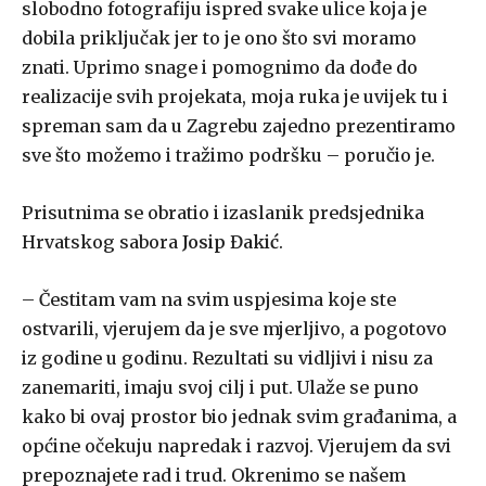
slobodno fotografiju ispred svake ulice koja je
dobila priključak jer to je ono što svi moramo
znati. Uprimo snage i pomognimo da dođe do
realizacije svih projekata, moja ruka je uvijek tu i
spreman sam da u Zagrebu zajedno prezentiramo
sve što možemo i tražimo podršku – poručio je.
Prisutnima se obratio i izaslanik predsjednika
Hrvatskog sabora
Josip Đakić
.
– Čestitam vam na svim uspjesima koje ste
ostvarili, vjerujem da je sve mjerljivo, a pogotovo
iz godine u godinu. Rezultati su vidljivi i nisu za
zanemariti, imaju svoj cilj i put. Ulaže se puno
kako bi ovaj prostor bio jednak svim građanima, a
općine očekuju napredak i razvoj. Vjerujem da svi
prepoznajete rad i trud. Okrenimo se našem