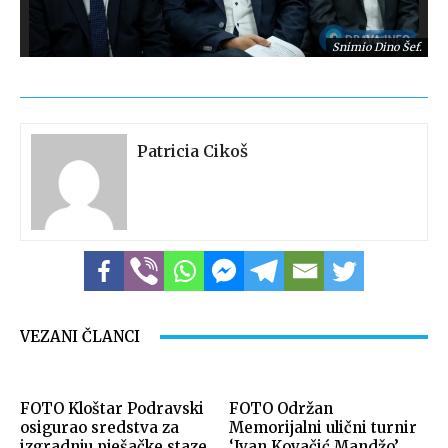
Snimio Dino Šef.
Patricia Cikoš
Snimio Dino Šef.
VEZANI ČLANCI
FOTO Kloštar Podravski
FOTO Održan
osigurao sredstva za
Memorijalni ulični turnir
izgradnju pješačke staze
‘Ivan Kovačić Mandžo’