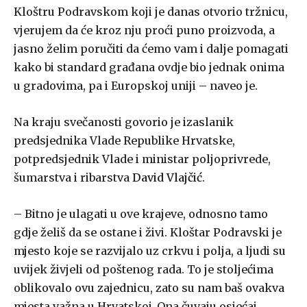
Kloštru Podravskom koji je danas otvorio tržnicu,
vjerujem da će kroz nju proći puno proizvoda, a
jasno želim poručiti da ćemo vam i dalje pomagati
kako bi standard građana ovdje bio jednak onima
u gradovima, pa i Europskoj uniji – naveo je.
Na kraju svečanosti govorio je izaslanik
predsjednika Vlade Republike Hrvatske,
potpredsjednik Vlade i ministar poljoprivrede,
šumarstva i ribarstva
David Vlajčić
.
– Bitno je ulagati u ove krajeve, odnosno tamo
gdje želiš da se ostane i živi. Kloštar Podravski je
mjesto koje se razvijalo uz crkvu i polja, a ljudi su
uvijek živjeli od poštenog rada. To je stoljećima
oblikovalo ovu zajednicu, zato su nam baš ovakva
mjesta važna u Hrvatskoj. Ona čuvaju osjećaj