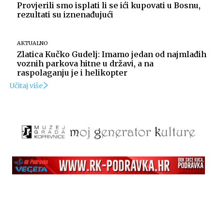
Provjerili smo isplati li se ići kupovati u Bosnu,
rezultati su iznenađujući
Snimio Dino Šef.
AKTUALNO
Zlatica Kučko Gudelj: Imamo jedan od najmlađih
voznih parkova hitne u državi, a na
raspolaganju je i helikopter
Učitaj više
Snimio Dino Šef.