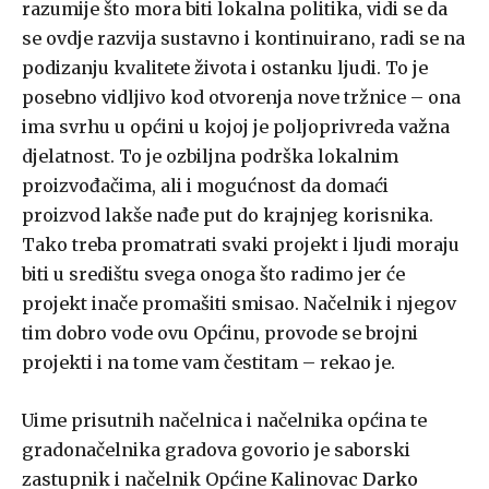
razumije što mora biti lokalna politika, vidi se da
se ovdje razvija sustavno i kontinuirano, radi se na
podizanju kvalitete života i ostanku ljudi. To je
posebno vidljivo kod otvorenja nove tržnice – ona
ima svrhu u općini u kojoj je poljoprivreda važna
djelatnost. To je ozbiljna podrška lokalnim
proizvođačima, ali i mogućnost da domaći
proizvod lakše nađe put do krajnjeg korisnika.
Tako treba promatrati svaki projekt i ljudi moraju
biti u središtu svega onoga što radimo jer će
projekt inače promašiti smisao. Načelnik i njegov
tim dobro vode ovu Općinu, provode se brojni
projekti i na tome vam čestitam – rekao je.
Uime prisutnih načelnica i načelnika općina te
gradonačelnika gradova govorio je saborski
zastupnik i načelnik Općine Kalinovac
Darko