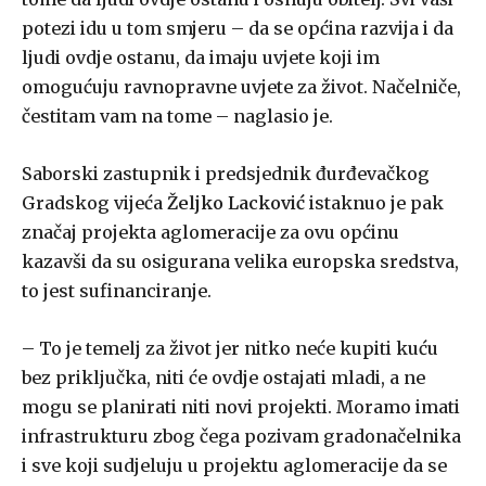
potezi idu u tom smjeru – da se općina razvija i da
ljudi ovdje ostanu, da imaju uvjete koji im
omogućuju ravnopravne uvjete za život. Načelniče,
čestitam vam na tome – naglasio je.
Saborski zastupnik i predsjednik đurđevačkog
Gradskog vijeća
Željko Lacković
istaknuo je pak
značaj projekta aglomeracije za ovu općinu
kazavši da su osigurana velika europska sredstva,
to jest sufinanciranje.
– To je temelj za život jer nitko neće kupiti kuću
bez priključka, niti će ovdje ostajati mladi, a ne
mogu se planirati niti novi projekti. Moramo imati
infrastrukturu zbog čega pozivam gradonačelnika
i sve koji sudjeluju u projektu aglomeracije da se