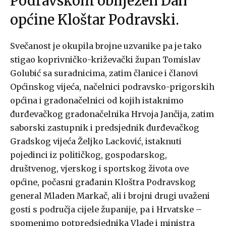
Podravskom obilježen Dan
općine Kloštar Podravski.
Svečanost je okupila brojne uzvanike pa je tako
stigao koprivničko-križevački župan Tomislav
Golubić sa suradnicima, zatim članice i članovi
Općinskog vijeća, načelnici podravsko-prigorskih
općina i gradonačelnici od kojih istaknimo
đurđevačkog gradonačelnika Hrvoja Jančija, zatim
saborski zastupnik i predsjednik đurđevačkog
Gradskog vijeća Željko Lacković, istaknuti
pojedinci iz političkog, gospodarskog,
društvenog, vjerskog i sportskog života ove
općine, počasni građanin Kloštra Podravskog
general Mladen Markač, ali i brojni drugi uvaženi
gosti s područja cijele županije, pa i Hrvatske –
spomenimo potpredsjednika Vlade i ministra