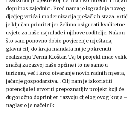
realizirali projekte koji će imati konkretan i trajan
doprinos zajednici. Pred nama je izgradnja novog
dječjeg vrtića i modernizacija pješačkih staza. Vrtić
je ključan prioritet jer želimo osigurati kvalitetne
uvjete za naše najmlađe i njihove roditelje. Nakon
što sam ponovno dobio povjerenje mještana,
glavni cilj do kraja mandata mi je pokrenuti
realizaciju Termi Kloštar. Taj bi projekt imao velik
značaj za razvoj naše općine i to ne samo u
turizmu, već i kroz otvaranje novih radnih mjesta,
jačanje gospodarstva… Cilj nam je iskoristiti
potencijale i stvoriti prepoznatljiv projekt koji će
dugoročno doprinijeti razvoju cijelog ovog kraja –
naglasio je načelnik.