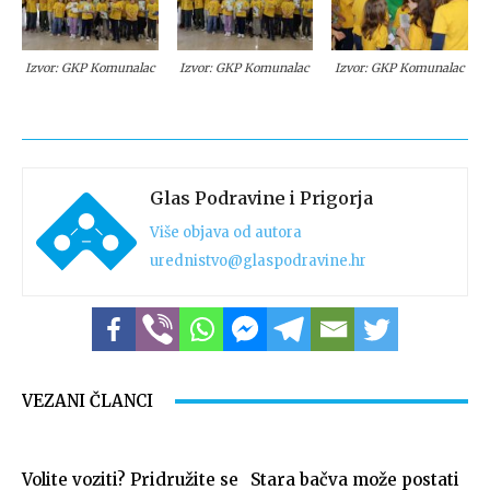
Izvor: GKP Komunalac
Izvor: GKP Komunalac
Izvor: GKP Komunalac
Glas Podravine i Prigorja
Više objava od autora
urednistvo@glaspodravine.hr
VEZANI ČLANCI
Volite voziti? Pridružite se
Stara bačva može postati