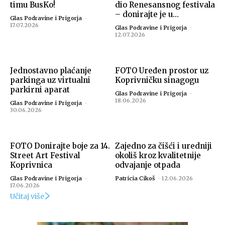
timu BusKo!
dio Renesansnog festivala
– donirajte je u...
Glas Podravine i Prigorja
-
17.07.2026
Glas Podravine i Prigorja
-
12.07.2026
Jednostavno plaćanje
FOTO Uređen prostor uz
parkinga uz virtualni
Koprivničku sinagogu
parkirni aparat
Glas Podravine i Prigorja
-
18.06.2026
Glas Podravine i Prigorja
-
30.06.2026
FOTO Donirajte boje za 14.
Zajedno za čišći i uredniji
Street Art Festival
okoliš kroz kvalitetnije
Koprivnica
odvajanje otpada
Glas Podravine i Prigorja
-
Patricia Cikoš
-
12.06.2026
17.06.2026
Učitaj više