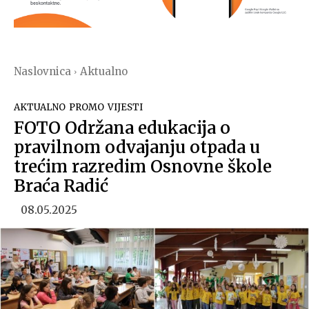
Naslovnica
Aktualno
AKTUALNO
PROMO
VIJESTI
FOTO Održana edukacija o
pravilnom odvajanju otpada u
trećim razredim Osnovne škole
Braća Radić
08.05.2025