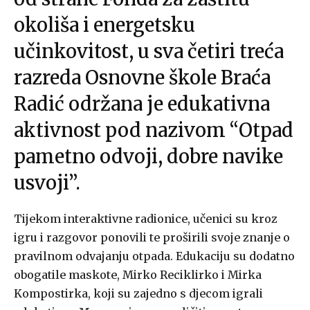
okoliša i energetsku
učinkovitost, u sva četiri treća
razreda Osnovne škole Braća
Radić održana je edukativna
aktivnost pod nazivom “Otpad
pametno odvoji, dobre navike
usvoji”.
Tijekom interaktivne radionice, učenici su kroz
igru i razgovor ponovili te proširili svoje znanje o
pravilnom odvajanju otpada. Edukaciju su dodatno
obogatile maskote, Mirko Reciklirko i Mirka
Kompostirka, koji su zajedno s djecom igrali