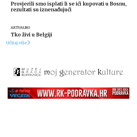
Provjerili smo isplati li se ići kupovati u Bosnu,
rezultati su iznenađujući
AKTUALNO
Tko živi u Belgiji
Učitaj više