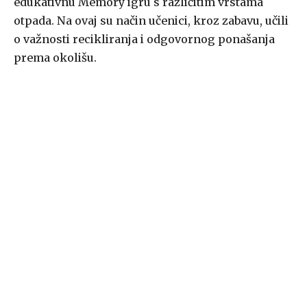
edukativnu Memory igru s različitim vrstama
otpada. Na ovaj su način učenici, kroz zabavu, učili
o važnosti recikliranja i odgovornog ponašanja
prema okolišu.