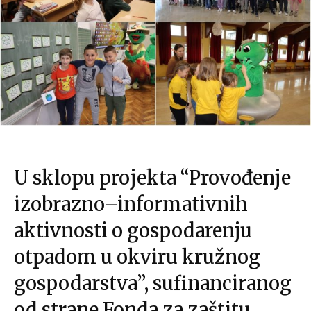
U sklopu projekta “Provođenje
izobrazno–informativnih
aktivnosti o gospodarenju
otpadom u okviru kružnog
gospodarstva”, sufinanciranog
od strane Fonda za zaštitu