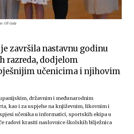
or: OŠ Gola
je završila nastavnu godinu
h razreda, dodjelom
pješnijim učenicima i njihovim
 županijskim, državnim i međunarodnim
ta, kao i za uspjehe na književnim, likovnim i
pjesi učenika u informatici, sportskih ekipa u
će radovi krasiti naslovnice školskih bilježnica