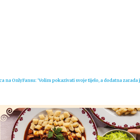
Vijesti
Život
Sport
Crna k
ca na OnlyFansu: ‘Volim pokazivati svoje tijelo, a dodatna zarada 