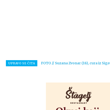
FOTO // Suzana Zvonar (18), cura iz Sige
UPRAVO SE ČITA