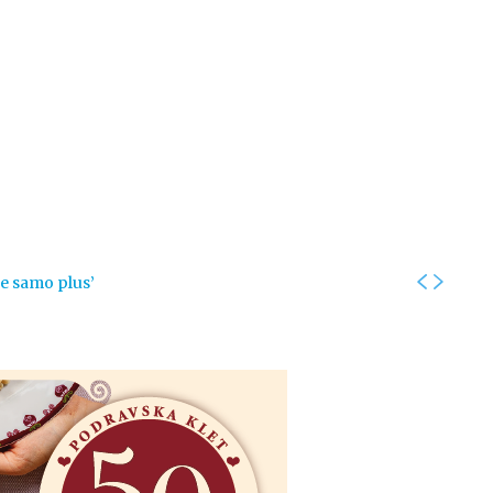
Kolumne
Intervjui
Kultura
ronika
Fotogalerije
Promo
je samo plus’