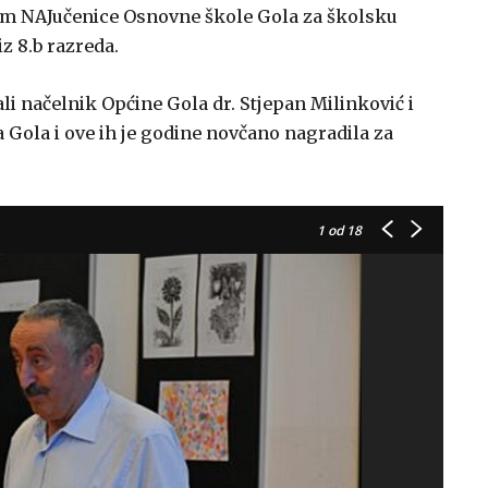
ulom NAJučenice Osnovne škole Gola za školsku
z 8.b razreda.
i načelnik Općine Gola dr. Stjepan Milinković i
a Gola i ove ih je godine novčano nagradila za
1
od 18