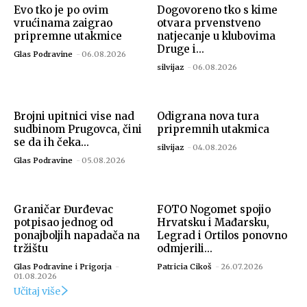
Evo tko je po ovim
Dogovoreno tko s kime
vrućinama zaigrao
otvara prvenstveno
pripremne utakmice
natjecanje u klubovima
Druge i...
Glas Podravine
-
06.08.2026
silvijaz
-
06.08.2026
Brojni upitnici vise nad
Odigrana nova tura
sudbinom Prugovca, čini
pripremnih utakmica
se da ih čeka...
silvijaz
-
04.08.2026
Glas Podravine
-
05.08.2026
Graničar Đurđevac
FOTO Nogomet spojio
potpisao jednog od
Hrvatsku i Mađarsku,
ponajboljih napadača na
Legrad i Ortilos ponovno
tržištu
odmjerili...
Glas Podravine i Prigorja
-
Patricia Cikoš
-
26.07.2026
01.08.2026
Učitaj više