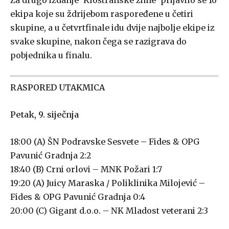
Za drugo izdanje ‘Kloštranske zime’ prijavilo se 16
ekipa koje su ždrijebom raspoređene u četiri
skupine, a u četvrtfinale idu dvije najbolje ekipe iz
svake skupine, nakon čega se razigrava do
pobjednika u finalu.
RASPORED UTAKMICA
Petak, 9. siječnja
18:00 (A) ŠN Podravske Sesvete – Fides & OPG
Pavunić Gradnja 2:2
18:40 (B) Crni orlovi – MNK Požari 1:7
19:20 (A) Juicy Maraska / Poliklinika Milojević –
Fides & OPG Pavunić Gradnja 0:4
20:00 (C) Gigant d.o.o. – NK Mladost veterani 2:3