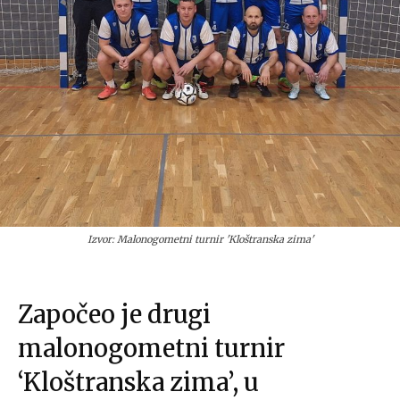
Izvor: Malonogometni turnir 'Kloštranska zima'
Započeo je drugi
malonogometni turnir
‘Kloštranska zima’, u