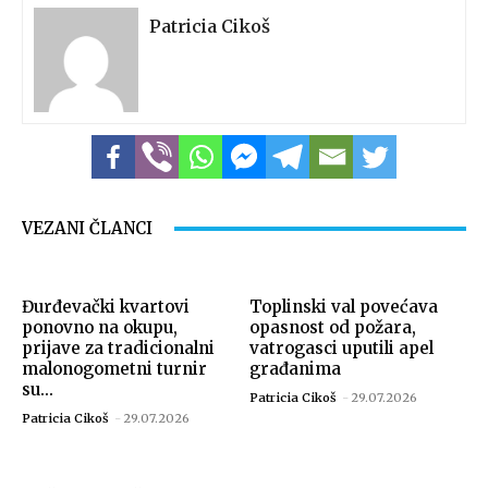
Patricia Cikoš
Foto: Marko Štefanov
VEZANI ČLANCI
Đurđevački kvartovi
Toplinski val povećava
ponovno na okupu,
opasnost od požara,
prijave za tradicionalni
vatrogasci uputili apel
malonogometni turnir
građanima
su...
Patricia Cikoš
-
29.07.2026
Patricia Cikoš
-
29.07.2026
Foto: Marko Štefanov