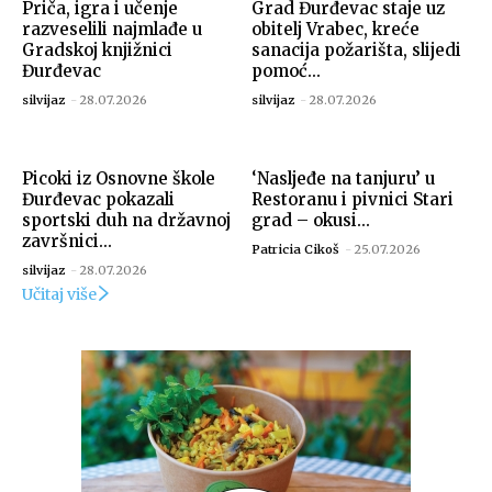
Priča, igra i učenje
Grad Đurđevac staje uz
razveselili najmlađe u
obitelj Vrabec, kreće
Gradskoj knjižnici
sanacija požarišta, slijedi
Đurđevac
pomoć...
silvijaz
-
28.07.2026
silvijaz
-
28.07.2026
Picoki iz Osnovne škole
‘Nasljeđe na tanjuru’ u
Đurđevac pokazali
Restoranu i pivnici Stari
sportski duh na državnoj
grad – okusi...
završnici...
Patricia Cikoš
-
25.07.2026
silvijaz
-
28.07.2026
Foto: Marko Štefanov
Učitaj više