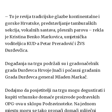
– To je revija tradicijske glazbe kontinentalne i
gorske Hrvatske, predstavljanje tamburaških
sekcija, vokalnih sastava, plesnih parova – rekla
je Kristina Benko Markovica, umjetnička
voditeljica KUD-a Petar Preradović i ŽVS
Đurđevčica.
Događanja na trgu podržali su i gradonačelnik
grada Đurđevca Hrvoje Jnači i počasni građanin
Grada Đurđevca general Mladen Markač.
Dodajmo da posjetitelji na trgu mogu degustirati i
kupiti vrhunske domaće proizvode podravskih
OPG-ova u sklopu Podravinoteke. Na jednom
mjestu mogu se tako pronaći domaći mliječni