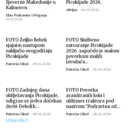
Sjeverne Makedonije u
Picokijade 2026.
Kalinovcu
silvijaz
-
04.07.2026
Glas Podravine i Prigorja
-
13.07.2026
FOTO Željko Bebek
FOTO Službeno
sjajnim nastupom
zatvaranje Picokijade
zaključio ovogodišnju
2026. započelo je malom
Picokijadu
povorkom malih
izvođača...
Patricia Cikoš
-
29.06.2026
Patricia Cikoš
-
28.06.2026
FOTO Zadnjeg dana
FOTO Povorka
obilježavanja Picokijade,
aranžiranih kola i
odigrao se jedva dočekan
oldtimer traktora pod
derbi Debelih...
nazivom ‘Podravina od...
Patricia Cikoš
-
28.06.2026
Patricia Cikoš
-
28.06.2026
Učitaj više