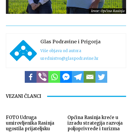
Izvor: Općina Rasinja
Glas Podravine i Prigorja
Više objava od autora
urednistvo@glaspodravine.hr
Izvor: Općina Rasinja
VEZANI ČLANCI
FOTO Udruga
Općina Rasinja kreće u
umirovljenika Rasinja
izradu strategija razvoja
ugostila prijateljsku
poljoprivrede i turizma