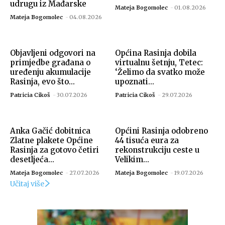
udrugu iz Mađarske
Mateja Bogomolec
-
01.08.2026
Mateja Bogomolec
-
04.08.2026
Objavljeni odgovori na
Općina Rasinja dobila
Izvor: Općina Rasinja
primjedbe građana o
virtualnu šetnju, Tetec:
uređenju akumulacije
‘Želimo da svatko može
Rasinja, evo što...
upoznati...
Patricia Cikoš
-
30.07.2026
Patricia Cikoš
-
29.07.2026
Anka Gačić dobitnica
Općini Rasinja odobreno
Zlatne plakete Općine
44 tisuća eura za
Rasinja za gotovo četiri
rekonstrukciju ceste u
desetljeća...
Velikim...
Mateja Bogomolec
-
27.07.2026
Mateja Bogomolec
-
19.07.2026
Učitaj više
Izvor: Općina Rasinja