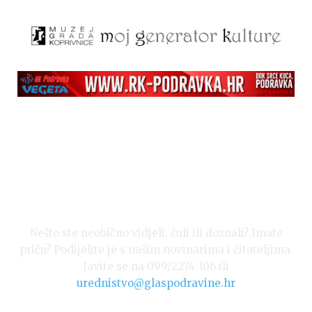
Izvor: Bazeni Cerine
Nešto ste neobično vidjeli, čuli ili doznali? Imate
priču? Podijelite je s našim novinarima i čitateljima.
Javite se na 099/2274-106 ili
Izvor: Bazeni Cerine
urednistvo@glaspodravine.hr