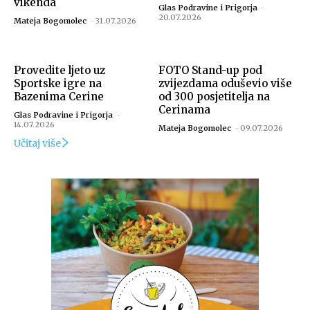
vikenda
Glas Podravine i Prigorja
-
20.07.2026
Mateja Bogomolec
-
31.07.2026
Provedite ljeto uz
FOTO Stand-up pod
Sportske igre na
zvijezdama oduševio više
Bazenima Cerine
od 300 posjetitelja na
Cerinama
Glas Podravine i Prigorja
-
14.07.2026
Mateja Bogomolec
-
09.07.2026
Učitaj više
Izvor: Bazeni Cerine