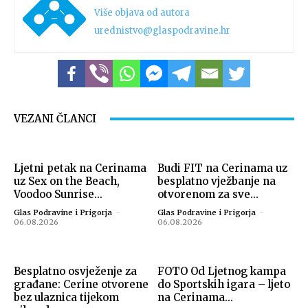
Više objava od autora
urednistvo@glaspodravine.hr
Izvor: Bazeni Cerine
VEZANI ČLANCI
Ljetni petak na Cerinama
Budi FIT na Cerinama uz
uz Sex on the Beach,
besplatno vježbanje na
Voodoo Sunrise...
otvorenom za sve...
Glas Podravine i Prigorja
-
Glas Podravine i Prigorja
-
06.08.2026
06.08.2026
Besplatno osvježenje za
FOTO Od Ljetnog kampa
Izvor: Bazeni Cerine
građane: Cerine otvorene
do Sportskih igara – ljeto
bez ulaznica tijekom
na Cerinama...