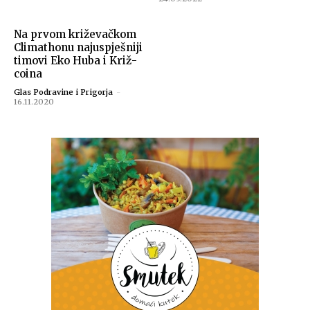
Na prvom križevačkom
Climathonu najuspješniji
timovi Eko Huba i Križ-
coina
Glas Podravine i Prigorja
-
16.11.2020