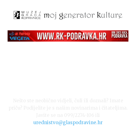
Nešto ste neobično vidjeli, čuli ili doznali? Imate
priču? Podijelite je s našim novinarima i čitateljima.
Javite se na 099/2274-106 ili
urednistvo@glaspodravine.hr