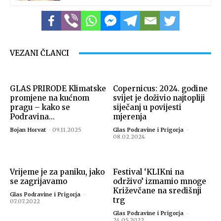
VEZANI ČLANCI
GLAS PRIRODE Klimatske
Copernicus: 2024. godine
promjene na kućnom
svijet je doživio najtopliji
pragu – kako se
siječanj u povijesti
Podravina...
mjerenja
Bojan Horvat
-
09.11.2025
Glas Podravine i Prigorja
-
08.02.2024
Vrijeme je za paniku, jako
Festival ‘KLIKni na
se zagrijavamo
održivo’ izmamio mnoge
Križevčane na središnji
Glas Podravine i Prigorja
-
trg
07.07.2022
Glas Podravine i Prigorja
-
24.05.2022