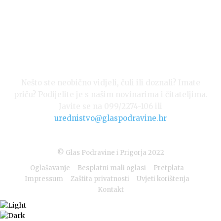
Nešto ste neobično vidjeli, čuli ili doznali? Imate
priču? Podijelite je s našim novinarima i čitateljima.
Javite se na 099/2274-106 ili
urednistvo@glaspodravine.hr
© Glas Podravine i Prigorja 2022
Oglašavanje
Besplatni mali oglasi
Pretplata
Impressum
Zaštita privatnosti
Uvjeti korištenja
Kontakt