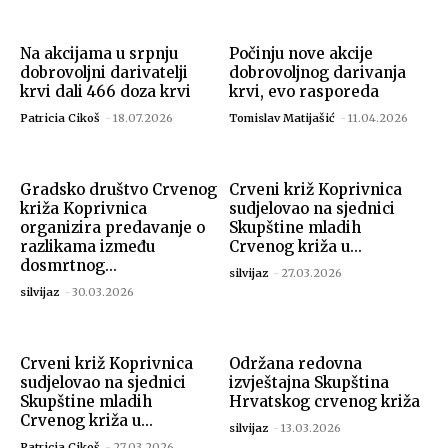
Na akcijama u srpnju
Počinju nove akcije
dobrovoljni darivatelji
dobrovoljnog darivanja
krvi dali 466 doza krvi
krvi, evo rasporeda
Patricia Cikoš
-
18.07.2026
Tomislav Matijašić
-
11.04.2026
Gradsko društvo Crvenog
Crveni križ Koprivnica
križa Koprivnica
sudjelovao na sjednici
organizira predavanje o
Skupštine mladih
razlikama između
Crvenog križa u...
dosmrtnog...
silvijaz
-
27.03.2026
silvijaz
-
30.03.2026
Crveni križ Koprivnica
Održana redovna
sudjelovao na sjednici
izvještajna Skupština
Skupštine mladih
Hrvatskog crvenog križa
Crvenog križa u...
silvijaz
-
13.03.2026
Patricia Cikoš
-
27.03.2026