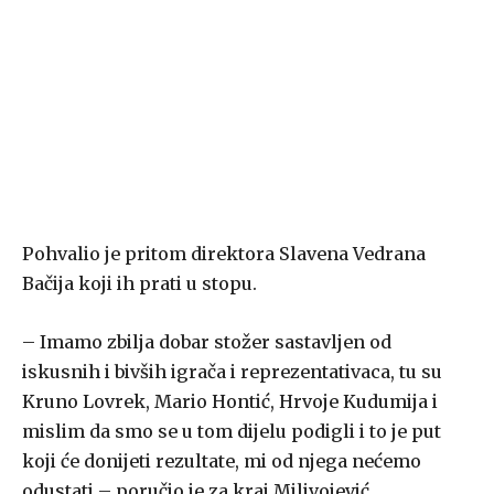
Pohvalio je pritom direktora Slavena Vedrana
Bačija koji ih prati u stopu.
– Imamo zbilja dobar stožer sastavljen od
iskusnih i bivših igrača i reprezentativaca, tu su
Kruno Lovrek, Mario Hontić, Hrvoje Kudumija i
mislim da smo se u tom dijelu podigli i to je put
koji će donijeti rezultate, mi od njega nećemo
odustati – poručio je za kraj Milivojević.