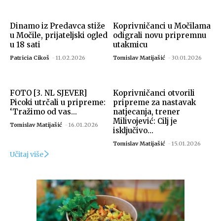
Dinamo iz Predavca stiže
Koprivničanci u Močilama
u Močile, prijateljski ogled
odigrali novu pripremnu
u 18 sati
utakmicu
Patricia Cikoš
-
11.02.2026
Tomislav Matijašić
-
30.01.2026
FOTO [3. NL SJEVER]
Koprivničanci otvorili
Picoki utrčali u pripreme:
pripreme za nastavak
‘Tražimo od vas...
natjecanja, trener
Milivojević: Cilj je
Tomislav Matijašić
-
16.01.2026
isključivo...
Tomislav Matijašić
-
15.01.2026
Učitaj više