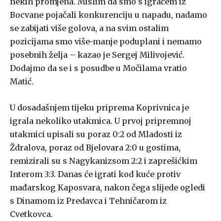
nekih promjena. Mislim da smo s igračem iz
Bocvane pojačali konkurenciju u napadu, nadamo
se zabijati više golova, a na svim ostalim
pozicijama smo više-manje poduplani i nemamo
posebnih želja – kazao je Sergej Milivojević.
Dodajmo da se i s posudbe u Močilama vratio
Matić.
U dosadašnjem tijeku priprema Koprivnica je
igrala nekoliko utakmica. U prvoj pripremnoj
utakmici upisali su poraz 0:2 od Mladosti iz
Ždralova, poraz od Bjelovara 2:0 u gostima,
remizirali su s Nagykanizsom 2:2 i zaprešićkim
Interom 3:3. Danas će igrati kod kuće protiv
mađarskog Kaposvara, nakon čega slijede ogledi
s Dinamom iz Predavca i Tehničarom iz
Cvetkovca.