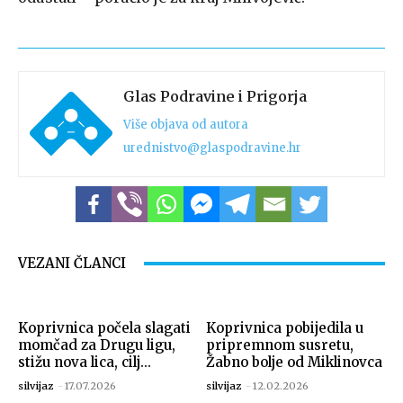
Glas Podravine i Prigorja
Više objava od autora
urednistvo@glaspodravine.hr
VEZANI ČLANCI
Koprivnica počela slagati
Koprivnica pobijedila u
momčad za Drugu ligu,
pripremnom susretu,
stižu nova lica, cilj...
Žabno bolje od Miklinovca
silvijaz
-
17.07.2026
silvijaz
-
12.02.2026