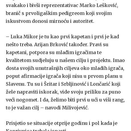
svakako i bivši reprezentativac Marko Lešković,
branič s prvoligaškim pedigreom koji svojim
iskustvom donosi mirnoću i autoritet.
– Luka Mikor je tu kao prvi kapetan i prvi je kad
nešto treba. Arijan Brković također. Pravi su
kapetani, potpora su mlađim igračima te
kvalitetom sudjeluju u našem cilju i projektu. Imao
dosta svojih unutrašnjih ciljeva oko mladih igrača,
poput afirmacije igrača koji nisu u prvom planu u
Slavenu. Tu su i Šritar i Srbljinović i Lončarić koji
žele napraviti iskorak, vide svoju priliku za puno
veći nogomet. I da, želimo biti prvi u ući u viši rang,
to je važan cilj – navodi Milivojević.
Prisjetio se situacije otprije godinu i pol kada je