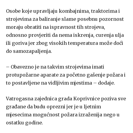
Osobe koje upravljaju kombajnima, traktorima i
strojevima za baliranje slame posebnu pozornost
moraju obratiti na ispravnost tih strojeva,
odnosno provjeriti da nema iskrenja, curenja ulja
ili goriva jer zbog visokih temperatura može doći
do samozapaljenja.
– Obavezno je na takvim strojevima imati
protupožarne aparate za početno gašenje požara i
to postavljene na vidljivim mjestima – dodaje.
Vatrogasna zajednica grada Koprivnice poziva sve
građane da budu oprezni jer je u ljetnim
mjesecima mogućnost požara izraženija nego u
ostatku godine.