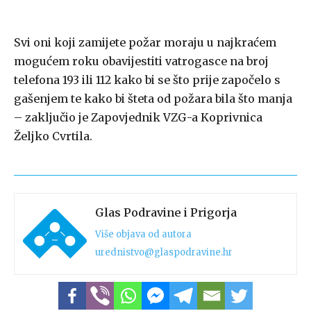
Svi oni koji zamijete požar moraju u najkraćem
mogućem roku obavijestiti vatrogasce na broj
telefona 193 ili 112 kako bi se što prije započelo s
gašenjem te kako bi šteta od požara bila što manja
– zaključio je Zapovjednik VZG-a Koprivnica
Željko Cvrtila.
Glas Podravine i Prigorja
Više objava od autora
urednistvo@glaspodravine.hr