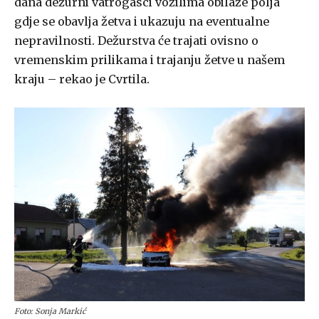
dana dežurni vatrogasci vozilima obilaze polja
gdje se obavlja žetva i ukazuju na eventualne
nepravilnosti. Dežurstva će trajati ovisno o
vremenskim prilikama i trajanju žetve u našem
kraju – rekao je Cvrtila.
Foto: Sonja Markić