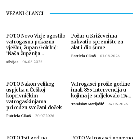
VEZANI ČLANCI
FOTO Novo Virje ugostilo
Požar u Križevcima
vatrogasnu pokaznu
zahvatio spremište za
vježbu, župan Golubić:
alat i dio šume
‘Naša županija...
Patricia Cikoš
-
03.08.2026
silvijaz
-
04.08.2026
FOTO Nakon velikog
Vatrogasci prošle godine
uspjeha u Češkoj
imali 855 intervencija u
koprivničkim
kojima je sudjelovalo 114...
vatrogaskinjama
Tomislav Matijašić
-
24.06.2026
priređen svečani doček
Patricia Cikoš
-
20.07.2026
FOTO 150 godina
FOTO Vatrogasci ponovno