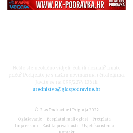
Nešto ste neobično vidjeli, čuli ili doznali? Imate
priču? Podijelite je s našim novinarima i čitateljima.
Javite se na 099/2274-106 ili
urednistvo@glaspodravine.hr
© Glas Podravine i Prigorja 2022
Oglašavanje
Besplatni mali oglasi
Pretplata
Impressum
Zaštita privatnosti
Uvjeti korištenja
Kontakt