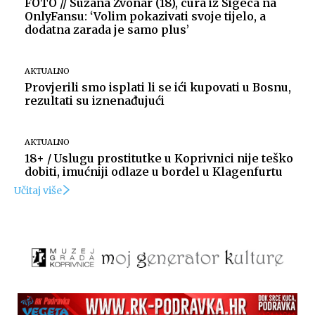
FOTO // Suzana Zvonar (18), cura iz Sigeca na
OnlyFansu: ‘Volim pokazivati svoje tijelo, a
dodatna zarada je samo plus’
AKTUALNO
Provjerili smo isplati li se ići kupovati u Bosnu,
rezultati su iznenađujući
AKTUALNO
18+ / Uslugu prostitutke u Koprivnici nije teško
dobiti, imućniji odlaze u bordel u Klagenfurtu
Učitaj više