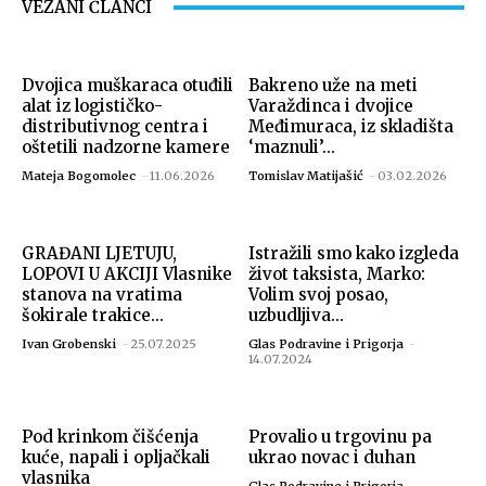
VEZANI ČLANCI
Dvojica muškaraca otuđili
Bakreno uže na meti
alat iz logističko-
Varaždinca i dvojice
distributivnog centra i
Međimuraca, iz skladišta
oštetili nadzorne kamere
‘maznuli’...
Mateja Bogomolec
-
11.06.2026
Tomislav Matijašić
-
03.02.2026
GRAĐANI LJETUJU,
Istražili smo kako izgleda
LOPOVI U AKCIJI Vlasnike
život taksista, Marko:
stanova na vratima
Volim svoj posao,
šokirale trakice...
uzbudljiva...
Ivan Grobenski
-
25.07.2025
Glas Podravine i Prigorja
-
14.07.2024
Pod krinkom čišćenja
Provalio u trgovinu pa
kuće, napali i opljačkali
ukrao novac i duhan
vlasnika