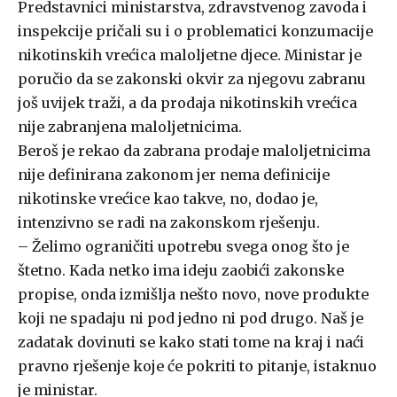
Predstavnici ministarstva, zdravstvenog zavoda i
inspekcije pričali su i o problematici konzumacije
nikotinskih vrećica maloljetne djece. Ministar je
poručio da se zakonski okvir za njegovu zabranu
još uvijek traži, a da prodaja nikotinskih vrećica
nije zabranjena maloljetnicima.
Beroš je rekao da zabrana prodaje maloljetnicima
nije definirana zakonom jer nema definicije
nikotinske vrećice kao takve, no, dodao je,
intenzivno se radi na zakonskom rješenju.
– Želimo ograničiti upotrebu svega onog što je
štetno. Kada netko ima ideju zaobići zakonske
propise, onda izmišlja nešto novo, nove produkte
koji ne spadaju ni pod jedno ni pod drugo. Naš je
zadatak dovinuti se kako stati tome na kraj i naći
pravno rješenje koje će pokriti to pitanje, istaknuo
je ministar.