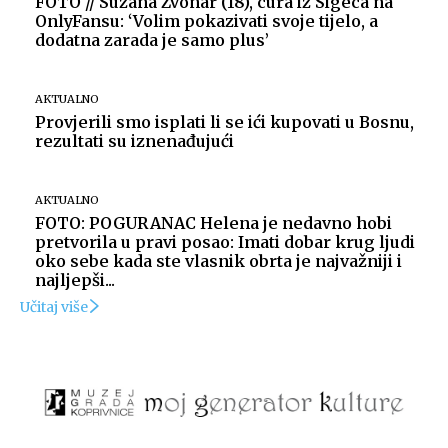
FOTO // Suzana Zvonar (18), cura iz Sigeca na
OnlyFansu: ‘Volim pokazivati svoje tijelo, a
dodatna zarada je samo plus’
AKTUALNO
Provjerili smo isplati li se ići kupovati u Bosnu,
rezultati su iznenađujući
AKTUALNO
FOTO: POGURANAC Helena je nedavno hobi
pretvorila u pravi posao: Imati dobar krug ljudi
oko sebe kada ste vlasnik obrta je najvažniji i
najljepši...
Učitaj više