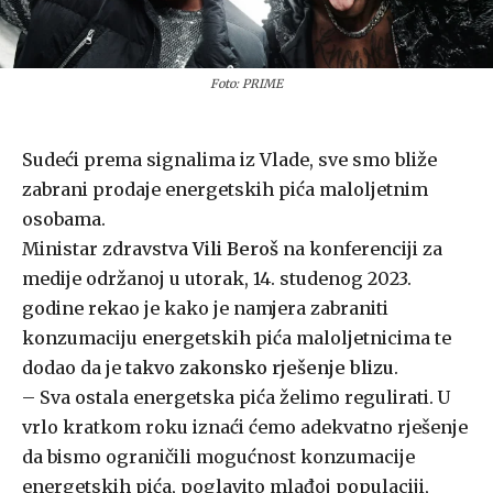
Foto: PRIME
Sudeći prema signalima iz Vlade, sve smo bliže
zabrani prodaje energetskih pića maloljetnim
osobama.
Ministar zdravstva
Vili Beroš
na konferenciji za
medije održanoj u utorak, 14. studenog 2023.
godine rekao je kako je namjera zabraniti
konzumaciju energetskih pića maloljetnicima te
dodao da je
takvo zakonsko rješenje blizu
.
– Sva ostala energetska pića želimo regulirati. U
vrlo kratkom roku iznaći ćemo adekvatno rješenje
da bismo ograničili mogućnost konzumacije
energetskih pića, poglavito mlađoj populaciji,