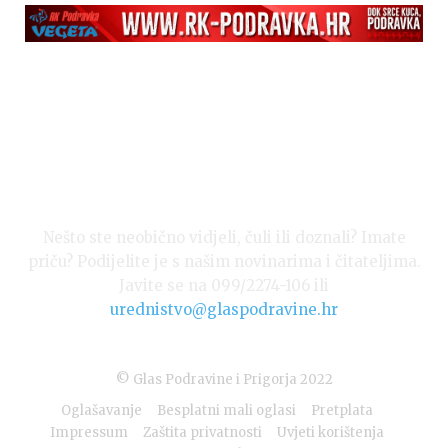
Nešto ste neobično vidjeli, čuli ili doznali? Imate
priču? Podijelite je s našim novinarima i čitateljima.
Javite se na 099/2274-106 ili
urednistvo@glaspodravine.hr
© Glas Podravine i Prigorja 2022
Oglašavanje
Besplatni mali oglasi
Pretplata
Impressum
Zaštita privatnosti
Uvjeti korištenja