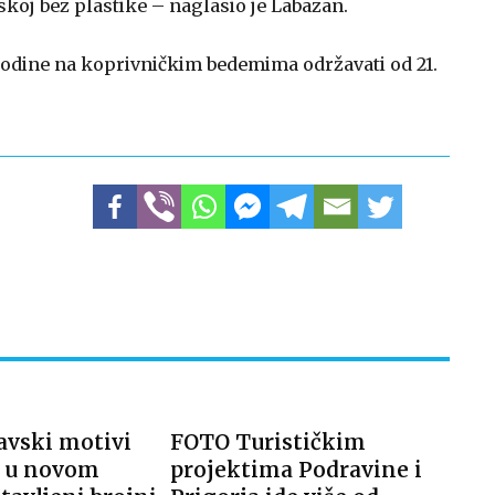
skoj bez plastike – naglasio je Labazan.
odine na koprivničkim bedemima održavati od 21.
vski motivi
FOTO Turističkim
e u novom
projektima Podravine i