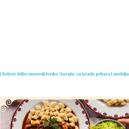
Vijesti
Život
Sport
Crna k
ert Stilin osnovali tvrtku ‘Auratis’ za izradu pehara i medalja