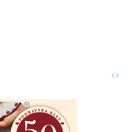
Kolumne
Intervjui
Kultura
ronika
Fotogalerije
Promo