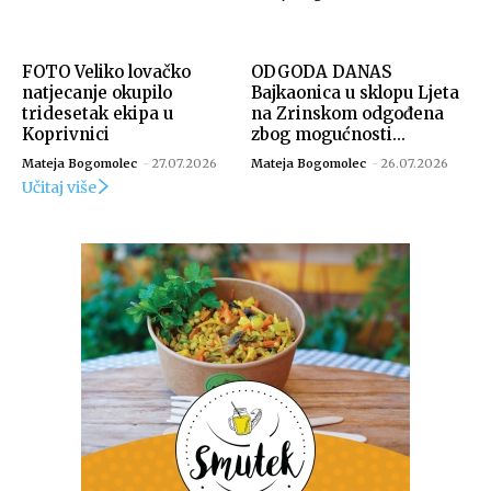
FOTO Veliko lovačko
ODGODA DANAS
natjecanje okupilo
Bajkaonica u sklopu Ljeta
tridesetak ekipa u
na Zrinskom odgođena
Koprivnici
zbog mogućnosti...
Mateja Bogomolec
-
27.07.2026
Mateja Bogomolec
-
26.07.2026
Učitaj više
Snimio Dino Šef.
Snimio Dino Šef.