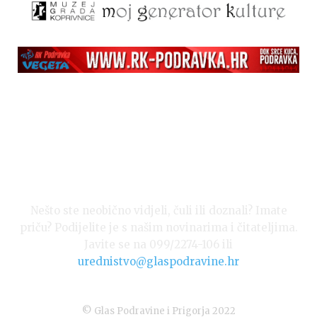
Snimio Dino Šef.
Nešto ste neobično vidjeli, čuli ili doznali? Imate
priču? Podijelite je s našim novinarima i čitateljima.
Javite se na 099/2274-106 ili
Snimio Dino Šef.
urednistvo@glaspodravine.hr
© Glas Podravine i Prigorja 2022