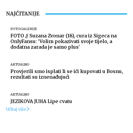
Snimio Dino Šef.
NAJČITANIJE
FOTOGALERIJE
FOTO // Suzana Zvonar (18), cura iz Sigeca na
OnlyFansu: ‘Volim pokazivati svoje tijelo, a
dodatna zarada je samo plus’
AKTUALNO
Provjerili smo isplati li se ići kupovati u Bosnu,
rezultati su iznenađujući
Snimio Dino Šef.
AKTUALNO
JEZIKOVA JUHA Lipe cvatu
Učitaj više