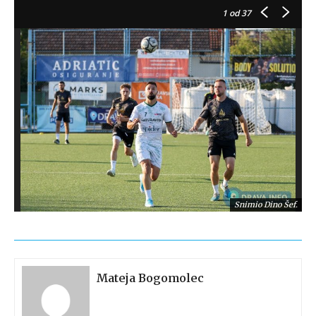
1
od 37
Snimio Dino Šef.
Mateja Bogomolec