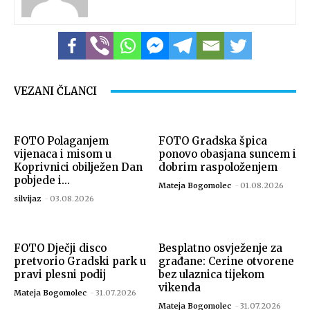
Snimio Dino Šef.
VEZANI ČLANCI
FOTO Polaganjem
FOTO Gradska špica
vijenaca i misom u
ponovo obasjana suncem i
Koprivnici obilježen Dan
dobrim raspoloženjem
pobjede i...
Mateja Bogomolec
-
01.08.2026
silvijaz
-
03.08.2026
FOTO Dječji disco
Besplatno osvježenje za
Snimio Dino Šef.
pretvorio Gradski park u
građane: Cerine otvorene
pravi plesni podij
bez ulaznica tijekom
vikenda
Mateja Bogomolec
-
31.07.2026
Mateja Bogomolec
-
31.07.2026