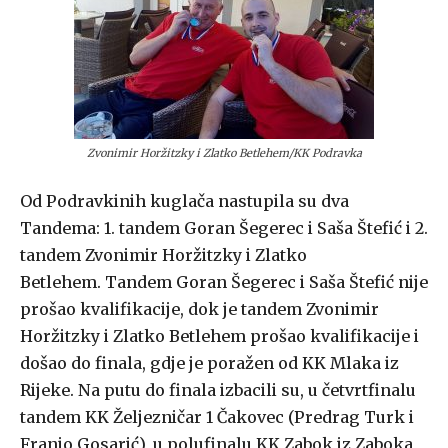
Zvonimir Horžitzky i Zlatko Betlehem/KK Podravka
Od Podravkinih kuglača nastupila su dva
Tandema: 1. tandem Goran Šegerec i Saša Štefić i 2.
tandem Zvonimir Horžitzky i Zlatko
Betlehem. Tandem Goran Šegerec i Saša Štefić nije
prošao kvalifikacije, dok je tandem Zvonimir
Horžitzky i Zlatko Betlehem prošao kvalifikacije i
došao do finala, gdje je poražen od KK Mlaka iz
Rijeke. Na putu do finala izbacili su, u četvrtfinalu
tandem KK Željezničar 1 Čakovec (Predrag Turk i
Franjo Gosarić), u polufinalu KK Zabok iz Zaboka