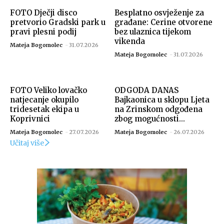
FOTO Dječji disco
Besplatno osvježenje za
pretvorio Gradski park u
građane: Cerine otvorene
pravi plesni podij
bez ulaznica tijekom
vikenda
Mateja Bogomolec
-
31.07.2026
Mateja Bogomolec
-
31.07.2026
FOTO Veliko lovačko
ODGODA DANAS
natjecanje okupilo
Bajkaonica u sklopu Ljeta
tridesetak ekipa u
na Zrinskom odgođena
Koprivnici
zbog mogućnosti...
Mateja Bogomolec
-
27.07.2026
Mateja Bogomolec
-
26.07.2026
Učitaj više