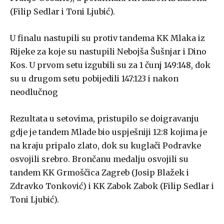
(Filip Sedlar i Toni Ljubić).
U finalu nastupili su protiv tandema KK Mlaka iz
Rijeke za koje su nastupili Nebojša Šušnjar i Dino
Kos. U prvom setu izgubili su za 1 čunj 149:148, dok
su u drugom setu pobijedili 147:123 i nakon
neodlučnog
Rezultata u setovima, pristupilo se doigravanju
gdje je tandem Mlade bio uspješniji 12:8 kojima je
na kraju pripalo zlato, dok su kuglači Podravke
osvojili srebro. Brončanu medalju osvojili su
tandem KK Grmoščica Zagreb (Josip Blažek i
Zdravko Tonković) i KK Zabok Zabok (Filip Sedlar i
Toni Ljubić).