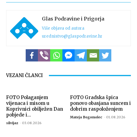
Glas Podravine i Prigorja
Više objava od autora
urednistvo@glaspodravine.hr
VEZANI ČLANCI
FOTO Polaganjem
FOTO Gradska špica
vijenaca i misom u
ponovo obasjana suncem i
Koprivnici obilježen Dan
dobrim raspoloženjem
pobjede i...
Mateja Bogomolec
-
01.08.2026
silvijaz
-
03.08.2026