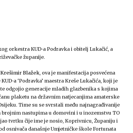
kog orkestra KUD-a Podravka i obitelj Lukačić, a
riževačke županije.
a
Krešimir Blažek
, ova je manifestacija posvećena
TO KUD-a ‘Podravka’ maestra Kreše Lukačića, koji je
a te odgojio generacije mladih glazbenika s kojima
rončanu plaketu na državnim natjecanjima amaterske
sijeku. Time su se svrstali među najnagrađivanije
a brojnim nastupima u domovini i u inozemstvu TO
ao tvrtku čije ime je nosio, Koprivnicu, Županiju i
n od osnivača današnje Umjetničke škole Fortunata