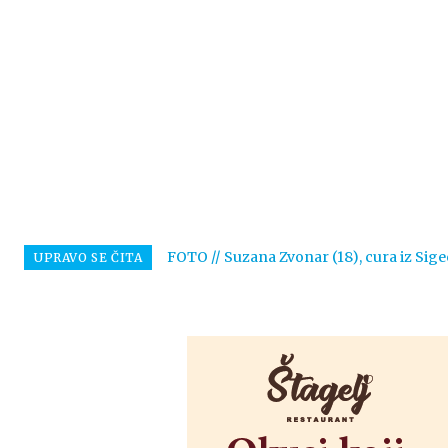
FOTO // Suzana Zvonar (18), cura iz Sige
UPRAVO SE ČITA