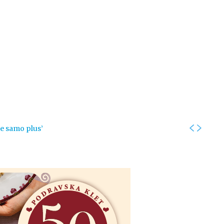
Kolumne
Intervjui
Kultura
ronika
Fotogalerije
Promo
je samo plus’