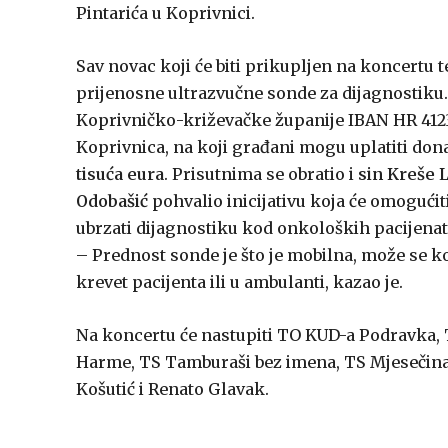
Pintarića u Koprivnici.
Sav novac koji će biti prikupljen na koncertu 
prijenosne ultrazvučne sonde za dijagnostiku. 
Koprivničko-križevačke županije IBAN HR 41
Koprivnica, na koji građani mogu uplatiti don
tisuća eura
. Prisutnima se obratio i
sin Kreše 
Odobašić
pohvalio inicijativu koja će omogući
ubrzati dijagnostiku kod onkoloških pacijenata, a
– Prednost sonde je što je mobilna, može se kor
krevet pacijenta ili u ambulanti, kazao je.
Na koncertu će nastupiti TO KUD-a Podravka, T
Harme, TS Tamburaši bez imena, TS Mjesečina, 
Košutić i Renato Glavak.