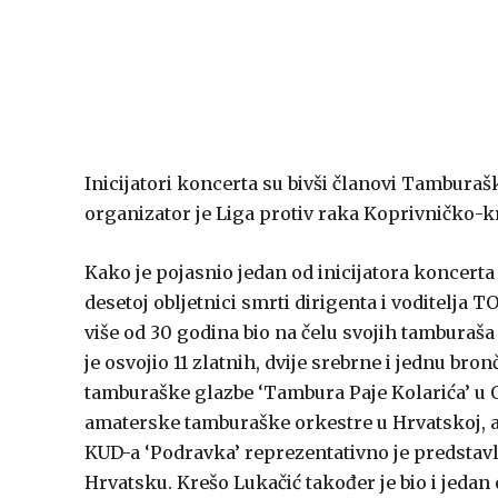
Inicijatori koncerta su bivši članovi Tamburaš
organizator je Liga protiv raka Koprivničko-k
Kako je pojasnio jedan od inicijatora koncert
desetoj obljetnici smrti dirigenta i voditelja 
više od 30 godina bio na čelu svojih tamburaš
je osvojio 11 zlatnih, dvije srebrne i jednu b
tamburaške glazbe ‘Tambura Paje Kolarića’ u O
amaterske tamburaške orkestre u Hrvatskoj, 
KUD-a ‘Podravka’ reprezentativno je predstavlj
Hrvatsku. Krešo Lukačić također je bio i jeda