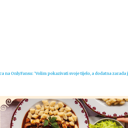
Vijesti
Život
Sport
Crna k
ca na OnlyFansu: ‘Volim pokazivati svoje tijelo, a dodatna zarada 