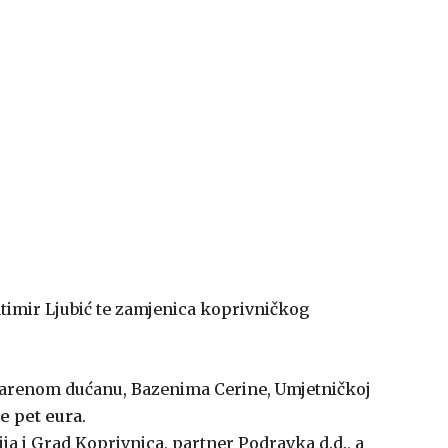
timir Ljubić te zamjenica koprivničkog
Šarenom dućanu, Bazenima Cerine, Umjetničkoj
je pet eura
.
ja i Grad Koprivnica, partner Podravka d.d., a