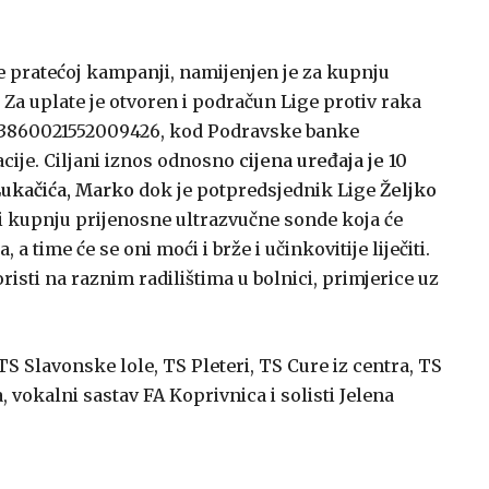
te pratećoj kampanji, namijenjen je za kupnju
Za uplate je otvoren i podračun Lige protiv raka
23860021552009426, kod Podravske banke
acije. Ciljani iznos odnosno
cijena uređaja je 10
Lukačića, Marko
dok je potpredsjednik Lige
Željko
ti kupnju prijenosne ultrazvučne sonde koja će
 time će se oni moći i brže i učinkovitije liječiti.
isti na raznim radilištima u bolnici, primjerice uz
S Slavonske lole, TS Pleteri, TS Cure iz centra, TS
vokalni sastav FA Koprivnica i solisti Jelena