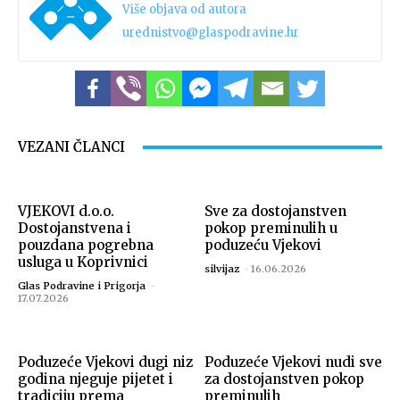
Više objava od autora
urednistvo@glaspodravine.hr
Snimio Tomislav Matijašić.
VEZANI ČLANCI
VJEKOVI d.o.o.
Sve za dostojanstven
Dostojanstvena i
pokop preminulih u
pouzdana pogrebna
poduzeću Vjekovi
usluga u Koprivnici
silvijaz
-
16.06.2026
Glas Podravine i Prigorja
-
17.07.2026
Snimio Tomislav Matijašić.
Poduzeće Vjekovi dugi niz
Poduzeće Vjekovi nudi sve
godina njeguje pijetet i
za dostojanstven pokop
tradiciju prema
preminulih