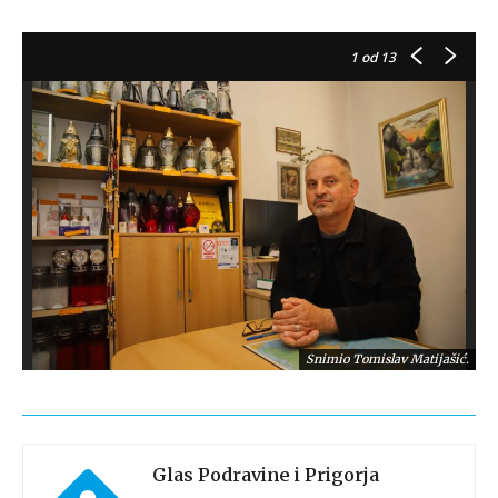
1
od 13
Snimio Tomislav Matijašić.
Glas Podravine i Prigorja