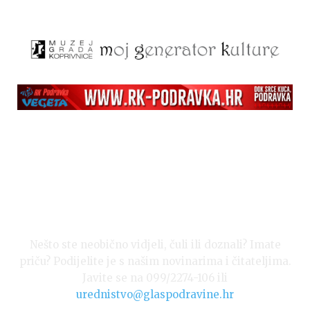
Nešto ste neobično vidjeli, čuli ili doznali? Imate
priču? Podijelite je s našim novinarima i čitateljima.
Javite se na 099/2274-106 ili
urednistvo@glaspodravine.hr