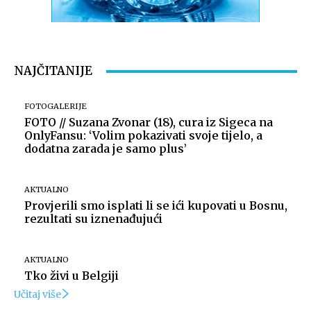
Snimio Tomislav Matijašić.
NAJČITANIJE
FOTOGALERIJE
FOTO // Suzana Zvonar (18), cura iz Sigeca na
OnlyFansu: ‘Volim pokazivati svoje tijelo, a
dodatna zarada je samo plus’
AKTUALNO
Provjerili smo isplati li se ići kupovati u Bosnu,
Snimio Tomislav Matijašić.
rezultati su iznenađujući
AKTUALNO
Tko živi u Belgiji
Učitaj više