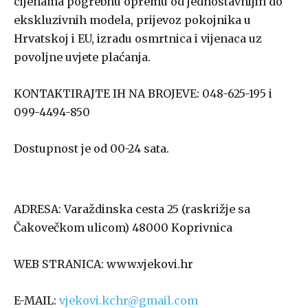
cijenama pogrebnu opremu od jednostavnijih do
ekskluzivnih modela, prijevoz pokojnika u
Hrvatskoj i EU, izradu osmrtnica i vijenaca uz
povoljne uvjete plaćanja.
KONTAKTIRAJTE IH NA BROJEVE: 048-625-195 i
099-4494-850
Dostupnost je od 00-24 sata.
ADRESA: Varaždinska cesta 25 (raskrižje sa
Čakovečkom ulicom) 48000 Koprivnica
WEB STRANICA: www.vjekovi.hr
E-MAIL:
vjekovi.kchr@gmail.com