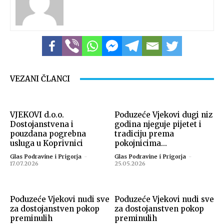
Snimio Tomislav Matijašić.
VEZANI ČLANCI
VJEKOVI d.o.o.
Poduzeće Vjekovi dugi niz
Dostojanstvena i
godina njeguje pijetet i
pouzdana pogrebna
tradiciju prema
usluga u Koprivnici
pokojnicima...
Glas Podravine i Prigorja
-
Glas Podravine i Prigorja
-
17.07.2026
25.05.2026
Snimio Tomislav Matijašić.
Poduzeće Vjekovi nudi sve
Poduzeće Vjekovi nudi sve
za dostojanstven pokop
za dostojanstven pokop
preminulih
preminulih