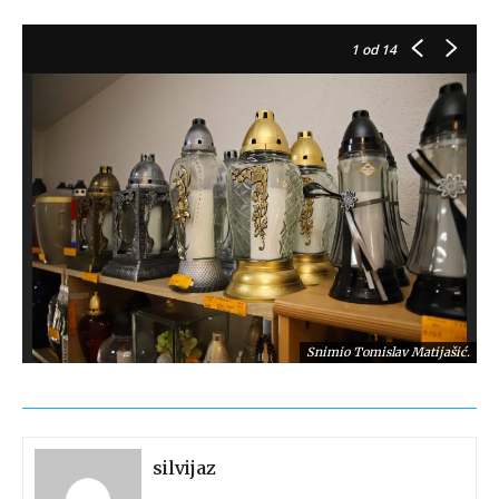
1
od 14
Snimio Tomislav Matijašić.
silvijaz