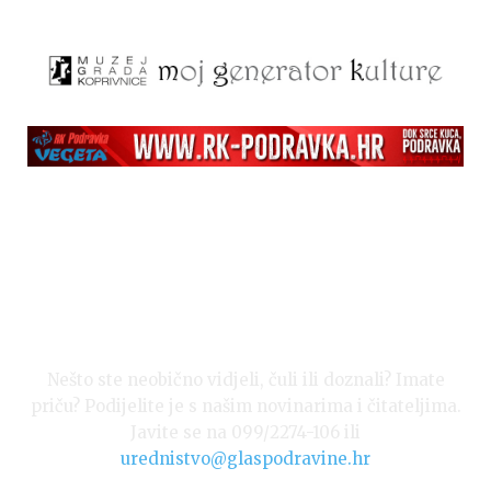
Snimio Tomislav Matijašić.
Nešto ste neobično vidjeli, čuli ili doznali? Imate
priču? Podijelite je s našim novinarima i čitateljima.
Javite se na 099/2274-106 ili
urednistvo@glaspodravine.hr