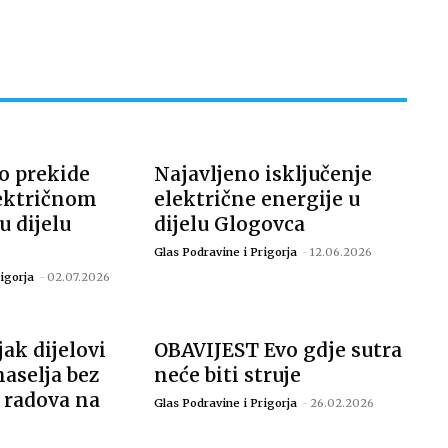
o prekide
Najavljeno isključenje
ektričnom
električne energije u
u dijelu
dijelu Glogovca
Glas Podravine i Prigorja
-
12.06.2026
igorja
-
02.07.2026
ak dijelovi
OBAVIJEST Evo gdje sutra
aselja bez
neće biti struje
g radova na
Glas Podravine i Prigorja
-
26.02.2026