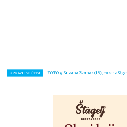
FOTO // Suzana Zvonar (18), cura iz Sige
UPRAVO SE ČITA