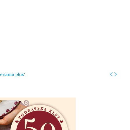
Kolumne
Intervjui
Kultura
ronika
Fotogalerije
Promo
je samo plus’