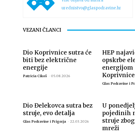
Više objava od autora
urednistvo@glaspodravine.hr
VEZANI ČLANCI
Dio Koprivnice sutra će
HEP najavi
biti bez električne
opskrbe el
energije
energijom 
Koprivnice
Patricia Cikoš
-
05.08.2026
Glas Podravine i Pr
Dio Đelekovca sutra bez
U ponedjelj
struje, evo detalja
pojedinih n
struje zbo
Glas Podravine i Prigorja
-
22.03.2026
mreži