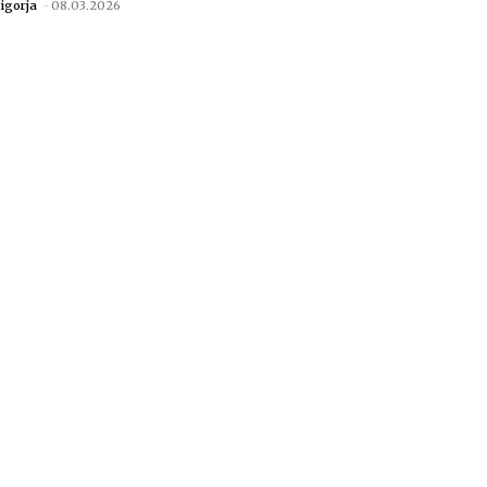
igorja
-
08.03.2026