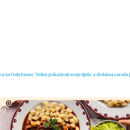
Vijesti
Život
Sport
Crna k
ca na OnlyFansu: ‘Volim pokazivati svoje tijelo, a dodatna zarada 