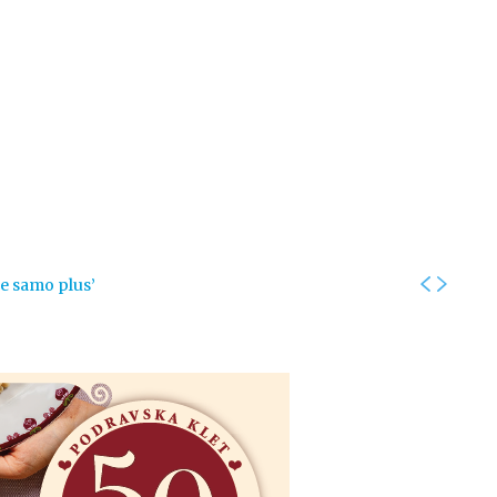
Kolumne
Intervjui
Kultura
ronika
Fotogalerije
Promo
je samo plus’