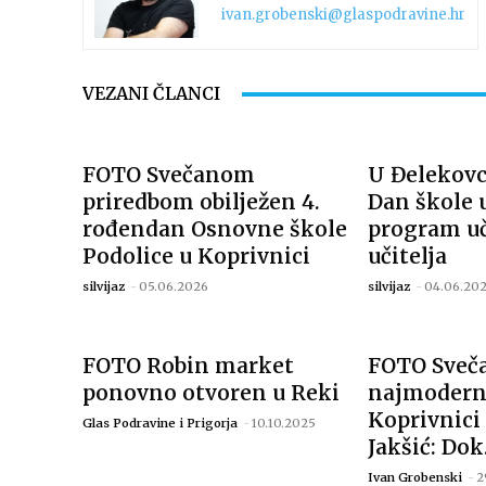
ivan.grobenski@glaspodravine.hr
VEZANI ČLANCI
FOTO Svečanom
U Đelekovc
priredbom obilježen 4.
Dan škole 
rođendan Osnovne škole
program uč
Podolice u Koprivnici
učitelja
silvijaz
-
05.06.2026
silvijaz
-
04.06.20
FOTO Robin market
FOTO Sveč
ponovno otvoren u Reki
najmodernij
Koprivnici 
Glas Podravine i Prigorja
-
10.10.2025
Jakšić: Dok.
Ivan Grobenski
-
2