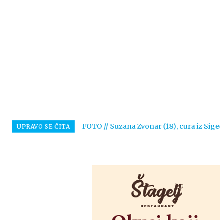
FOTO // Suzana Zvonar (18), cura iz Sige
UPRAVO SE ČITA