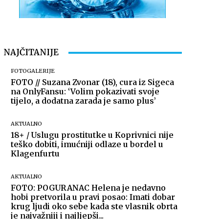
NAJČITANIJE
FOTOGALERIJE
FOTO // Suzana Zvonar (18), cura iz Sigeca
na OnlyFansu: ‘Volim pokazivati svoje
tijelo, a dodatna zarada je samo plus’
AKTUALNO
18+ / Uslugu prostitutke u Koprivnici nije
teško dobiti, imućniji odlaze u bordel u
Klagenfurtu
AKTUALNO
FOTO: POGURANAC Helena je nedavno
hobi pretvorila u pravi posao: Imati dobar
krug ljudi oko sebe kada ste vlasnik obrta
je najvažniji i najljepši...