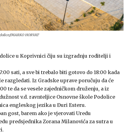
odolice//MARKO HORVAT
lice u Koprivnici čiju su izgradnju roditelji i
00 sati, a sve bi trebalo biti gotovo do 18:00 kada
ele razgledati. Iz Gradske uprave poručuju da će
:00 te da se vesele zajedničkom druženju, a iz
dužnost v.d. ravnteljice Osnovne škole Podolice
ica engleskog jezika u Đuri Esteru.
ban gost, barem ako je vjerovati Uredu
edu predsjednika Zorana Milanovića za sutra u
i.