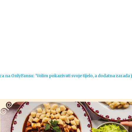
Vijesti
Život
Sport
Crna k
ca na OnlyFansu: ‘Volim pokazivati svoje tijelo, a dodatna zarada 