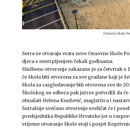
Osnovna škola P
Sutra se otvaraju vrata nove Osnovne škole Podo
djeca s nestrpljenjem čekali godinama.
Službeno otvorenje zakazano je za četvrtak u 17:
će škola biti otvorena za sve građane koji je ž
škola za razgledavanje biti otvorena sve do 20
Školskog su odbora pak jutros potvrdili da će 
obnašati Helena Knežević, magistrica i nastavn
Sutrašnje svečano otvorenje uveličat će i pose
predsjednika Republike Hrvatske jer u raspor
vrijeme otvaranje škole stoji i posjet Koprivnic