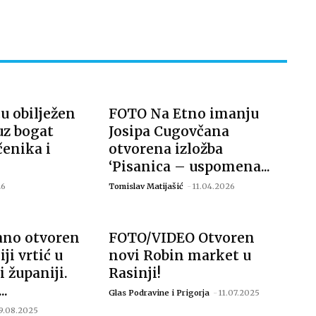
u obilježen
FOTO Na Etno imanju
uz bogat
Josipa Cugovčana
enika i
otvorena izložba
‘Pisanica – uspomena...
26
Tomislav Matijašić
-
11.04.2026
ano otvoren
FOTO/VIDEO Otvoren
i vrtić u
novi Robin market u
i županiji.
Rasinji!
..
Glas Podravine i Prigorja
-
11.07.2025
9.08.2025