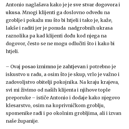
Antonio naglašava kako je je
sve stvar dogovora i
ukusa
. Mnogi klijenti ga doslovno odvedu na
groblje i pokažu mu što bi htjeli i tako je, kaže,
lakše i raditi jer je ponuda nadgrobnih ukrasa
raznolika pa kad klijenti dođu kod njega na
dogovor, često se ne mogu odlučiti što i kako bi
htjeli.
– Ovaj
posao iznimno je zahtjevan
i potrebno je
iskustvo u radu, a osim što je skup, vrlo je važno i
zadovoljstvo obitelji pokojnika. Na kraju krajeva,
svi mi živimo od naših klijenta i njihove tople
preporuke – ističe Antonio i dodaje kako njegovo
klesarstvo, osim na koprivničkom groblju,
spomenike radi i po okolnim grobljima, ali i izvan
naše županije.