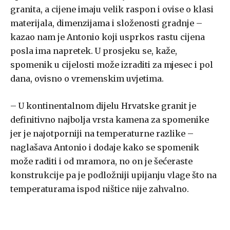
granita, a cijene imaju velik raspon i ovise o klasi
materijala, dimenzijama i složenosti gradnje –
kazao nam je Antonio koji usprkos rastu cijena
posla ima napretek. U prosjeku se, kaže,
spomenik u cijelosti može izraditi za mjesec i pol
dana, ovisno o vremenskim uvjetima.
– U kontinentalnom dijelu Hrvatske granit je
definitivno najbolja vrsta kamena za spomenike
jer je najotporniji na temperaturne razlike –
naglašava Antonio i dodaje kako se spomenik
može raditi i od mramora, no on je šećeraste
konstrukcije pa je podložniji upijanju vlage što na
temperaturama ispod ništice nije zahvalno.