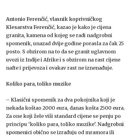
Antonio Ferenčić, vlasnik koprivničkog
Klesarstva Ferenčić
, kazao je kako je cijena
granita, kamena od kojeg se radi nadgrobni
spomenik, unazad dvije godine porasla za čak 25
posto. S obzirom na to da se granit uglavnom
uvozi iz Indije i Afrike i s obzirom na rast cijene
nafte i prijevoza i ovakav rast ne iznenađuje.
Koliko para, toliko muzike
– Klasični spomenik za dva pokojnika koji je
nekada koštao 2000 eura, danas košta 2500 eura.
Za one koji žele viši standard cijene se penju po
principu ‘koliko para, toliko muzike’.
Nadgrobni
spomenici
obično se izrađuju od mramora ili