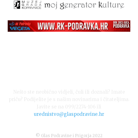
Nešto ste neobično vidjeli, čuli ili doznali? Imate
priču? Podijelite je s našim novinarima i čitateljima.
Javite se na 099/2274-106 ili
urednistvo@glaspodravine.hr
© Glas Podravine i Prigorja 2022