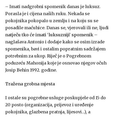
– Imati nadgrobni spomenik danas je luksuz.
Porasla je i cijena naših ruku. Nekada se
pokojnika pokopalo u zemlju i na koju su se
posadile maćuhice. Danas se, vjerovali ili ne, ljudi
natječu tko će imati ‘luksuzniji’ spomenik
–
naglašava Antonio i dodaje kako se osim izrade
spomenika, bavi i ostalim popratnim sadržajem
potrebnim za ukop. Riječ je o Pogrebnom
poduzeću Mahonija koje je osnovao njegov očuh
Josip Behin 1992. godine.
Tražena grobna mjesta
I ostale su pogrebne usluge poskupjele od 15 do
20 posto (organizacija, prijevoz i uređenje
pokojnika, glazbena pratnja, lijesovi…), a