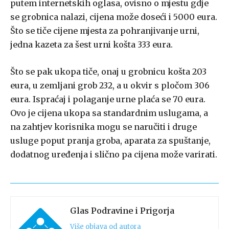
putem internetskih oglasa, ovisno o mjestu gdje
se grobnica nalazi, cijena može doseći i 5000 eura.
Što se tiče cijene mjesta za pohranjivanje urni,
jedna kazeta za šest urni košta 333 eura.
Što se pak ukopa tiče, onaj u grobnicu košta 203
eura, u zemljani grob 232, a u okvir s pločom 306
eura. Ispraćaj i polaganje urne plaća se 70 eura.
Ovo je cijena ukopa sa standardnim uslugama, a
na zahtjev korisnika mogu se naručiti i druge
usluge poput pranja groba, aparata za spuštanje,
dodatnog uređenja i slično pa cijena može varirati.
Glas Podravine i Prigorja
Više objava od autora