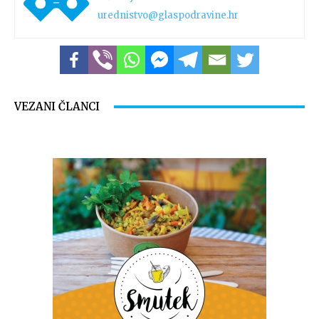
urednistvo@glaspodravine.hr
VEZANI ČLANCI