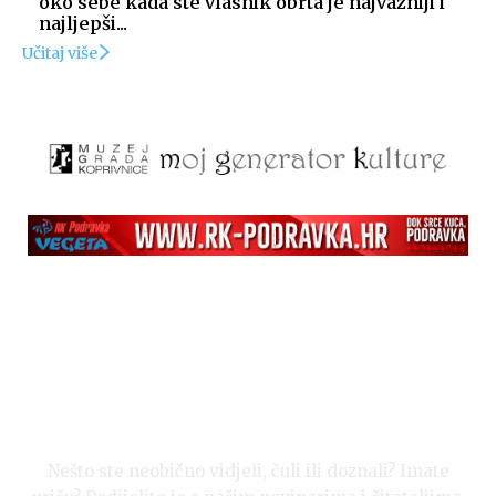
oko sebe kada ste vlasnik obrta je najvažniji i
najljepši...
Učitaj više
Nešto ste neobično vidjeli, čuli ili doznali? Imate