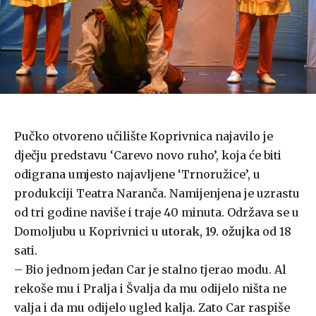
Pučko otvoreno učilište Koprivnica najavilo je
dječju predstavu ‘Carevo novo ruho’, koja će biti
odigrana umjesto najavljene ‘Trnoružice’, u
produkciji Teatra Naranča. Namijenjena je uzrastu
od tri godine naviše i traje 40 minuta. Održava se u
Domoljubu u Koprivnici u
utorak, 19. ožujka
od 18
sati.
– Bio jednom jedan Car je stalno tjerao modu. Al
rekoše mu i Pralja i Švalja da mu odijelo ništa ne
valja i da mu odijelo ugled kalja. Zato Car raspiše