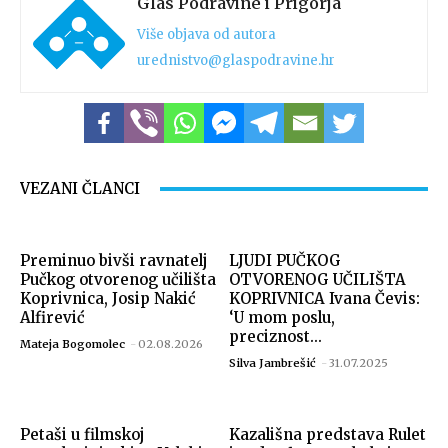
Glas Podravine i Prigorja
Više objava od autora
urednistvo@glaspodravine.hr
VEZANI ČLANCI
Preminuo bivši ravnatelj
LJUDI PUČKOG
Pučkog otvorenog učilišta
OTVORENOG UČILIŠTA
Koprivnica, Josip Nakić
KOPRIVNICA Ivana Čevis:
Alfirević
‘U mom poslu,
preciznost...
Mateja Bogomolec
-
02.08.2026
Silva Jambrešić
-
31.07.2025
Petaši u filmskoj
Kazališna predstava Rulet