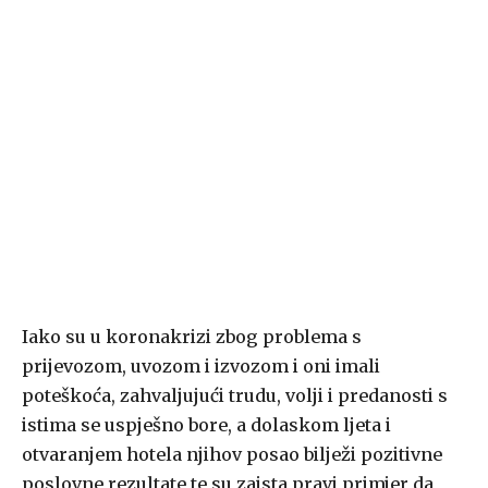
Iako su u koronakrizi zbog problema s
prijevozom, uvozom i izvozom i oni imali
poteškoća, zahvaljujući trudu, volji i predanosti s
istima se uspješno bore, a dolaskom ljeta i
otvaranjem hotela njihov posao bilježi pozitivne
poslovne rezultate te su zaista pravi primjer da