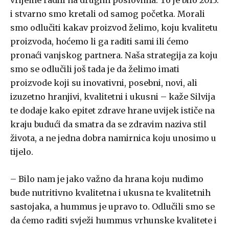
vrijeme radili na drugim poslovima. To je bilo 2013.
i stvarno smo kretali od samog početka. Morali
smo odlučiti kakav proizvod želimo, koju kvalitetu
proizvoda, hoćemo li ga raditi sami ili ćemo
pronaći vanjskog partnera. Naša strategija za koju
smo se odlučili još tada je da želimo imati
proizvode koji su inovativni, posebni, novi, ali
izuzetno hranjivi, kvalitetni i ukusni – kaže Silvija
te dodaje kako epitet zdrave hrane uvijek ističe na
kraju budući da smatra da se zdravim naziva stil
života, a ne jedna dobra namirnica koju unosimo u
tijelo.
– Bilo nam je jako važno da hrana koju nudimo
bude nutritivno kvalitetna i ukusna te kvalitetnih
sastojaka, a hummus je upravo to. Odlučili smo se
da ćemo raditi svježi hummus vrhunske kvalitete i