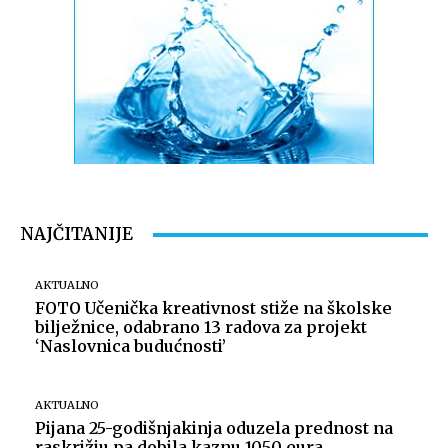
NAJČITANIJE
AKTUALNO
FOTO Učenička kreativnost stiže na školske
bilježnice, odabrano 13 radova za projekt
‘Naslovnica budućnosti’
AKTUALNO
Pijana 25-godišnjakinja oduzela prednost na
raskrižju pa dobila kaznu 1050 eura