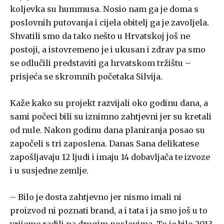
koljevka su hummusa. Nosio nam ga je doma s
poslovnih putovanja i cijela obitelj ga je zavoljela.
Shvatili smo da tako nešto u Hrvatskoj još ne
postoji, a istovremeno je i ukusan i zdrav pa smo
se odlučili predstaviti ga hrvatskom tržištu –
prisjeća se skromnih početaka Silvija.
Kaže kako su projekt razvijali oko godinu dana, a
sami počeci bili su iznimno zahtjevni jer su kretali
od nule. Nakon godinu dana planiranja posao su
započeli s tri zaposlena. Danas Sana delikatese
zapošljavaju 12 ljudi i imaju 14 dobavljača te izvoze
i u susjedne zemlje.
– Bilo je dosta zahtjevno jer nismo imali ni
proizvod ni poznati brand, a i tata i ja smo još u to