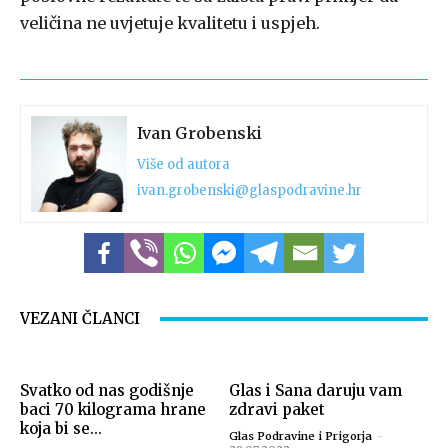
veličina ne uvjetuje kvalitetu i uspjeh.
Ivan Grobenski
Više od autora
ivan.grobenski@glaspodravine.hr
VEZANI ČLANCI
Svatko od nas godišnje
Glas i Sana daruju vam
baci 70 kilograma hrane
zdravi paket
koja bi se...
Glas Podravine i Prigorja
-