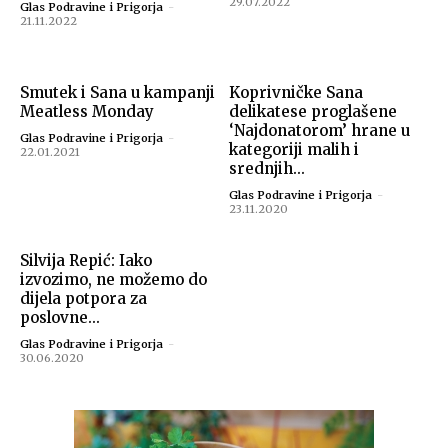
29.07.2022
Glas Podravine i Prigorja
-
21.11.2022
Smutek i Sana u kampanji
Koprivničke Sana
Meatless Monday
delikatese proglašene
‘Najdonatorom’ hrane u
Glas Podravine i Prigorja
-
kategoriji malih i
22.01.2021
srednjih...
Glas Podravine i Prigorja
-
23.11.2020
Silvija Repić: Iako
izvozimo, ne možemo do
dijela potpora za
poslovne...
Glas Podravine i Prigorja
-
30.06.2020