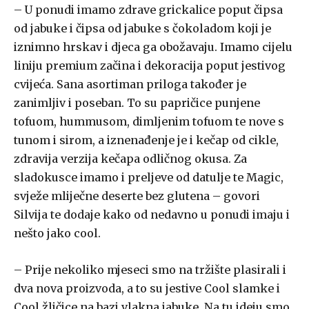
– U ponudi imamo zdrave grickalice poput čipsa
od jabuke i čipsa od jabuke s čokoladom koji je
iznimno hrskav i djeca ga obožavaju. Imamo cijelu
liniju premium začina i dekoracija poput jestivog
cvijeća. Sana asortiman priloga također je
zanimljiv i poseban. To su papričice punjene
tofuom, hummusom, dimljenim tofuom te nove s
tunom i sirom, a iznenađenje je i kečap od cikle,
zdravija verzija kečapa odličnog okusa. Za
sladokusce imamo i preljeve od datulje te Magic,
svježe mliječne deserte bez glutena – govori
Silvija te dodaje kako od nedavno u ponudi imaju i
nešto jako cool.
– Prije nekoliko mjeseci smo na tržište plasirali i
dva nova proizvoda, a to su jestive Cool slamke i
Cool žličice na bazi vlakna jabuke. Na tu ideju smo