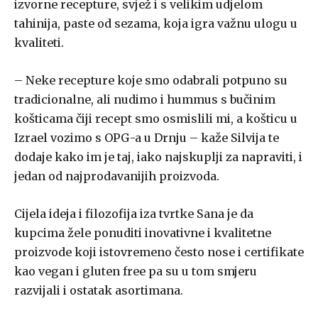
izvorne recepture, svjež i s velikim udjelom
tahinija, paste od sezama, koja igra važnu ulogu u
kvaliteti.
– Neke recepture koje smo odabrali potpuno su
tradicionalne, ali nudimo i hummus s bučinim
košticama čiji recept smo osmislili mi, a košticu u
Izrael vozimo s OPG-a u Drnju – kaže Silvija te
dodaje kako im je taj, iako najskuplji za napraviti, i
jedan od najprodavanijih proizvoda.
Cijela ideja i filozofija iza tvrtke Sana je da
kupcima žele ponuditi inovativne i kvalitetne
proizvode koji istovremeno često nose i certifikate
kao vegan i gluten free pa su u tom smjeru
razvijali i ostatak asortimana.