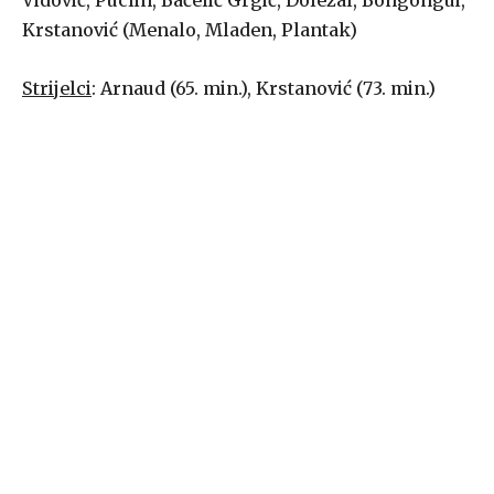
Vidović, Puclin, Bačelić Grgić, Doležal, Bongongui,
Krstanović (Menalo, Mladen, Plantak)
Strijelci
: Arnaud (65. min.), Krstanović (73. min.)