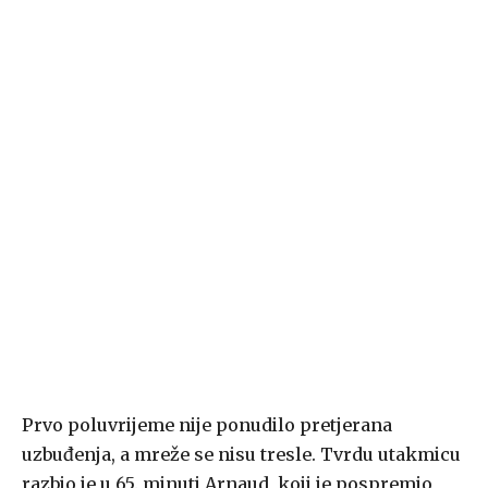
Prvo poluvrijeme nije ponudilo pretjerana
uzbuđenja, a mreže se nisu tresle. Tvrdu utakmicu
razbio je u 65. minuti Arnaud, koji je pospremio