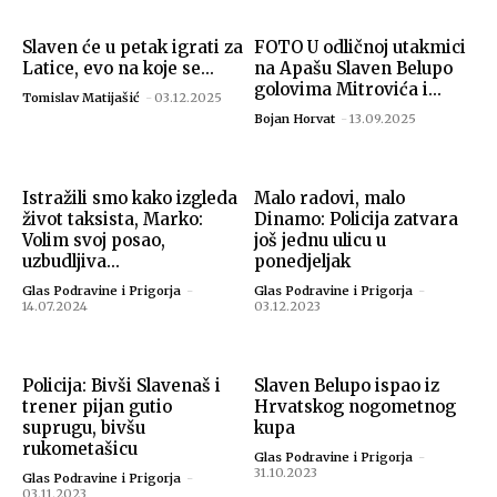
Slaven će u petak igrati za
FOTO U odličnoj utakmici
Latice, evo na koje se...
na Apašu Slaven Belupo
golovima Mitrovića i...
Tomislav Matijašić
-
03.12.2025
Bojan Horvat
-
13.09.2025
Istražili smo kako izgleda
Malo radovi, malo
život taksista, Marko:
Dinamo: Policija zatvara
Volim svoj posao,
još jednu ulicu u
uzbudljiva...
ponedjeljak
Glas Podravine i Prigorja
-
Glas Podravine i Prigorja
-
14.07.2024
03.12.2023
Policija: Bivši Slavenaš i
Slaven Belupo ispao iz
trener pijan gutio
Hrvatskog nogometnog
suprugu, bivšu
kupa
rukometašicu
Glas Podravine i Prigorja
-
31.10.2023
Glas Podravine i Prigorja
-
03.11.2023