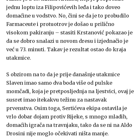
jednu loptu iza Filipovićevih leđa i tako doveo
domaćine u vodstvo. No, čini se da je to probudilo
Farmaceute i protuotrov je došao u prilično
visokom pakiranju – stasiti Krstanović pokazao je
da se dobro snalazi u novom dresu i izjednačio je
već u 73. minuti. Takav je rezultat ostao do kraja
utakmice.
S obzirom na to da je prije današnje utakmice
Slaven imao samo dva boda više od pulske
momčadi, koja je pretposljednja na ljestvici, ovaj je
susret imao itekakvu težinu za nastavak
prvenstva. Osim toga, Sertićeva ekipa ostavila je
vrlo dobar dojam protiv Rijeke, s mnogo mladih,
domaćih igrača na travnjaku, tako da se ni na Aldo
Drosini nije moglo očekivati ništa manje.