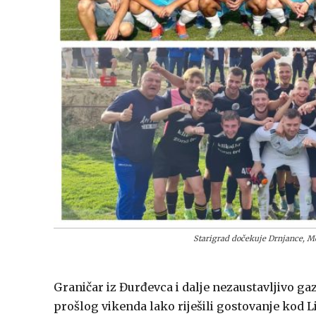
Starigrad dočekuje Drnjance, 
Graničar iz Đurđevca i dalje nezaustavljivo g
prošlog vikenda lako riješili gostovanje kod L