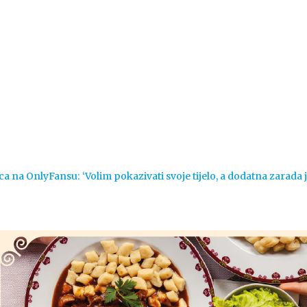
Vijesti
Život
Sport
Crna k
ca na OnlyFansu: ‘Volim pokazivati svoje tijelo, a dodatna zarada 