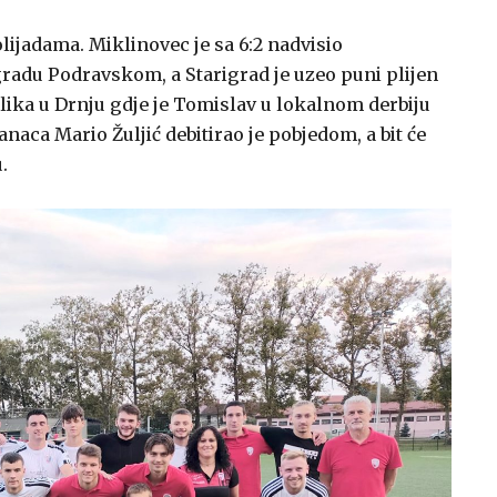
olijadama. Miklinovec je sa 6:2 nadvisio
radu Podravskom, a Starigrad je uzeo puni plijen
ika u Drnju gdje je Tomislav u lokalnom derbiju
naca Mario Žuljić debitirao je pobjedom, a bit će
.