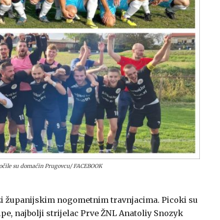
Močile su domaćin Prugovcu/ FACEBOOK
azi županijskim nogometnim travnjacima. Picoki su
ipe, najbolji strijelac Prve ŽNL Anatoliy Snozyk