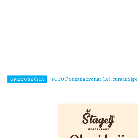
FOTO // Suzana Zvonar (18), cura iz Sige
UPRAVO SE ČITA