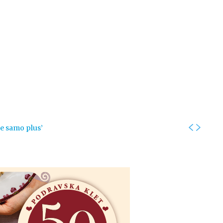
Kolumne
Intervjui
Kultura
ronika
Fotogalerije
Promo
je samo plus’