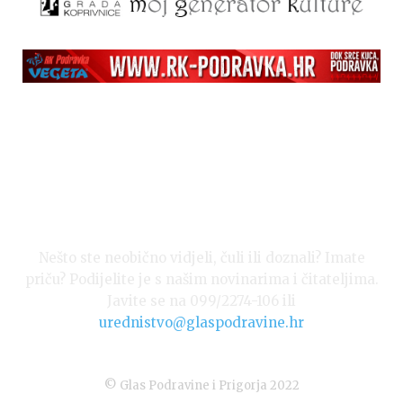
Nešto ste neobično vidjeli, čuli ili doznali? Imate
priču? Podijelite je s našim novinarima i čitateljima.
Javite se na 099/2274-106 ili
urednistvo@glaspodravine.hr
© Glas Podravine i Prigorja 2022