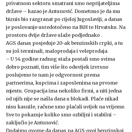
privatnom sektoru smatrani smo neprijateljima
države – kazao je Antunović. Dometnuo je da mu
biznis bio razgranat po cijeloj Jugoslaviji, a danas
je poslovanje usredotočeno na BiH te Hrvatsku. Na
prostoru dvije države ulaže podjednako .
AGS danas posjeduje 20-ak benzinskih crpki, a tu
su još terminali, maloprodaja i veleprodaja.
– U 54 godine radnog staža postali smo svima
dobro poznati, tim više što oduvijek izvrsno
poslujemo te nam je odgvornost prema
partnerima, kupcima i zaposlenima na prvome
mjestu. Grupacija ima nekoliko firmi, a niti jedna
od njih nije se našla dana u blokadi. Plaće nikad
nisu kasnile, račune smo plaćali uvijek na vrijeme.
Sve to pokazuje koliko smo ozbiljni i stabilni –
zaključio je Antunović.
Dodajmo ovome da danas na AGS-ovoj benzinskoj