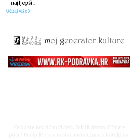
najljepši...
Učitaj više
Nešto ste neobično vidjeli, čuli ili doznali? Imate
priču? Podijelite je s našim novinarima i čitateljima.