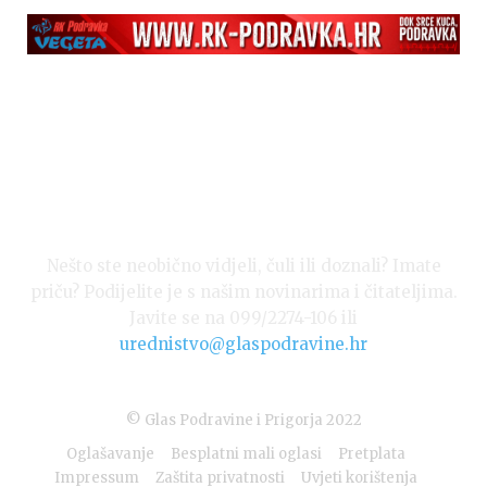
Nešto ste neobično vidjeli, čuli ili doznali? Imate
priču? Podijelite je s našim novinarima i čitateljima.
Javite se na 099/2274-106 ili
urednistvo@glaspodravine.hr
© Glas Podravine i Prigorja 2022
Oglašavanje
Besplatni mali oglasi
Pretplata
Impressum
Zaštita privatnosti
Uvjeti korištenja