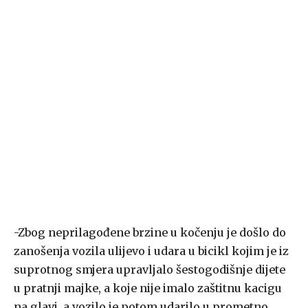
-Zbog neprilagođene brzine u kočenju je došlo do
zanošenja vozila ulijevo i udara u bicikl kojim je iz
suprotnog smjera upravljalo šestogodišnje dijete
u pratnji majke, a koje nije imalo zaštitnu kacigu
na glavi, a vozilo je potom udarilo u prometno