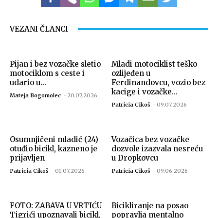
VEZANI ČLANCI
Pijan i bez vozačke sletio
Mladi motociklist teško
motociklom s ceste i
ozlijeđen u
udario u...
Ferdinandovcu, vozio bez
kacige i vozačke...
Mateja Bogomolec
-
20.07.2026
Patricia Cikoš
-
09.07.2026
Osumnjičeni mladić (24)
Vozačica bez vozačke
otuđio bicikl, kazneno je
dozvole izazvala nesreću
prijavljen
u Dropkovcu
Patricia Cikoš
-
01.07.2026
Patricia Cikoš
-
09.06.2026
FOTO: ZABAVA U VRTIĆU
Bicikliranje na posao
Tigrići upoznavali bicikl,
popravlja mentalno