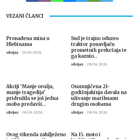
VEZANI ČLANCI
Pronađena mina u
Sud je trajno oduzeo
Hlebinama
traktor ponavljaču
prometnih prekršaja te
silvijaz
-
10.04.2026
ga kaznio...
silvijaz
-
08.04.2026
Akciji ‘Manje oružja,
Osumnjičena 21-
manje tragedija’
godišnjakinja davala na
pridružila se još jedna
uživanje marihuanu
osoba predavši...
drugim osobama
silvijaz
-
08.04.2026
silvijaz
-
08.04.2026
Ovog vikenda zabilježeno
Na 15. moto i