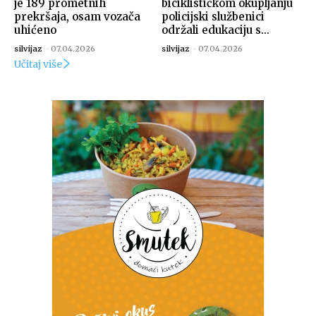
je 189 prometnih
biciklističkom okupljanju
prekršaja, osam vozača
policijski službenici
uhićeno
održali edukaciju s...
silvijaz
-
07.04.2026
silvijaz
-
07.04.2026
Učitaj više