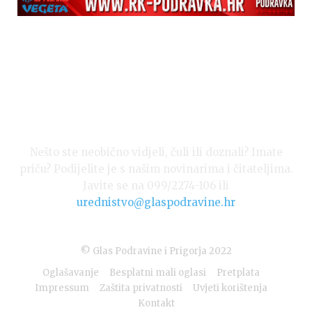
Nešto ste neobično vidjeli, čuli ili doznali? Imate
priču? Podijelite je s našim novinarima i čitateljima.
Javite se na 099/2274-106 ili
urednistvo@glaspodravine.hr
© Glas Podravine i Prigorja 2022
Oglašavanje
Besplatni mali oglasi
Pretplata
Impressum
Zaštita privatnosti
Uvjeti korištenja
Kontakt