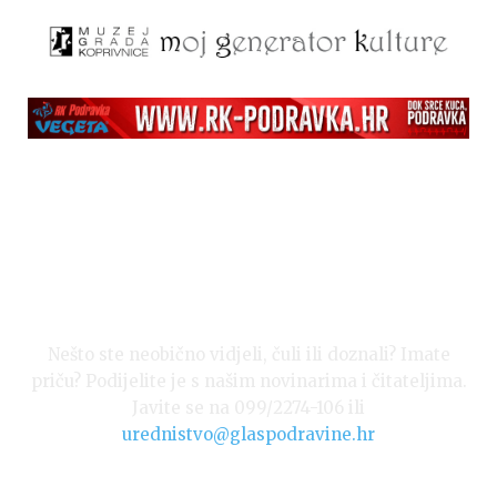
Nešto ste neobično vidjeli, čuli ili doznali? Imate
priču? Podijelite je s našim novinarima i čitateljima.
Javite se na 099/2274-106 ili
urednistvo@glaspodravine.hr