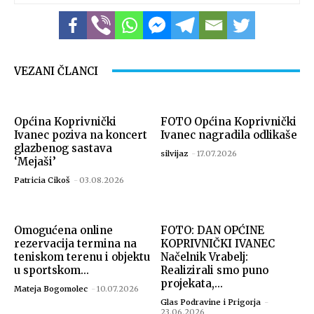
VEZANI ČLANCI
Općina Koprivnički
FOTO Općina Koprivnički
Ivanec poziva na koncert
Ivanec nagradila odlikaše
glazbenog sastava
silvijaz
-
17.07.2026
‘Mejaši’
Patricia Cikoš
-
03.08.2026
Omogućena online
FOTO: DAN OPĆINE
rezervacija termina na
KOPRIVNIČKI IVANEC
teniskom terenu i objektu
Načelnik Vrabelj:
u sportskom...
Realizirali smo puno
projekata,...
Mateja Bogomolec
-
10.07.2026
Glas Podravine i Prigorja
-
23.06.2026